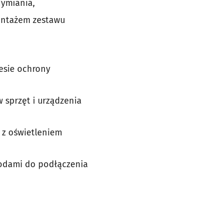
dymiania,
ontażem zestawu
esie ochrony
sprzęt i urządzenia
z z oświetleniem
wodami do podłączenia