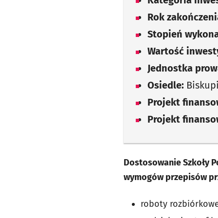
Kategoria inwes
Rok zakończenia
Stopień wykona
Wartość inwesty
Jednostka prow
Osiedle:
Biskup
Projekt finans
Projekt finans
Dostosowanie Szkoły Po
wymogów przepisów prze
roboty rozbiórkow