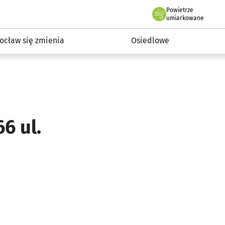
Powietrze
we Wrocławiu
InwestycjeWRO - miejskie inwestycje 2019-2032
umiarkowane
ocław się zmienia
Osiedlowe
6 ul.