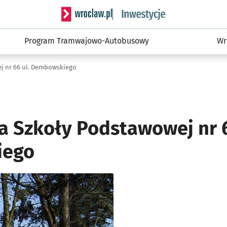
Serwis informacyjny wroclaw.pl podserwis: #
Program Tramwajowo-Autobusowy
Wr
j nr 66 ul. Dembowskiego
 Szkoły Podstawowej nr 6
iego