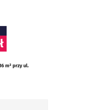
ł
6 m² przy ul.