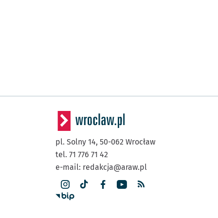
pl. Solny 14,
50-062
Wrocław
tel. 71 776 71 42
e-mail:
redakcja@araw.pl