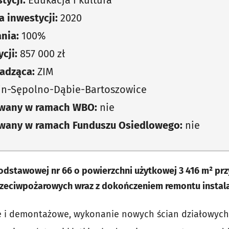
tycji:
Edukacja i kultura
 inwestycji:
2020
nia:
100%
cji:
857 000 zł
adząca:
ZIM
in-Sępolno-Dąbie-Bartoszowice
owany w ramach WBO:
nie
owany w ramach Funduszu Osiedlowego:
nie
dstawowej nr 66 o powierzchni użytkowej 3 416 m² pr
ciwpożarowych wraz z dokończeniem remontu instalacj
e i demontażowe, wykonanie nowych ścian działowych,