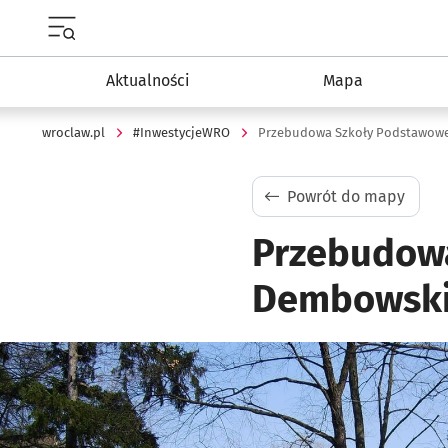
Menu główne portalu wroclaw.pl
Aktualności
Mapa
wroclaw.pl
#InwestycjeWRO
Przebudowa Szkoły Podstawowe
Powrót do mapy
Przebudowa
Dembowsk
Kliknij, aby powiększyć