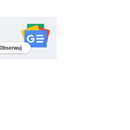
profil
google news
serwisu wroclaw.pl
Obserwuj