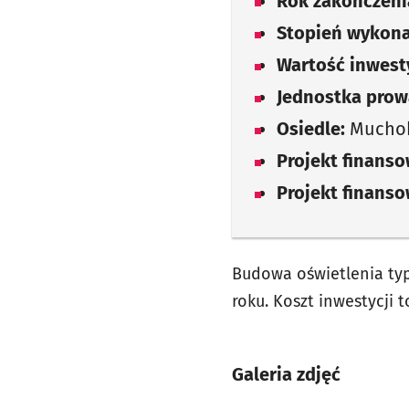
Rok zakończenia
Stopień wykona
Wartość inwesty
Jednostka prow
Osiedle:
Muchob
Projekt finans
Projekt finans
Budowa oświetlenia ty
roku. Koszt inwestycji t
Galeria zdjęć