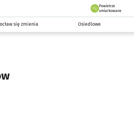
Powietrze
we Wrocławiu
InwestycjeWRO - miejskie inwestycje 2019-2032
umiarkowane
ocław się zmienia
Osiedlowe
ów