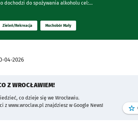
to dochodzi do spożywania alkoholu cel:...
Zieleń/Rekreacja
Muchobór Mały
0-04-2026
CO Z WROCŁAWIEM!
wiedzieć, co dzieje się we Wrocławiu.
i z www.wroclaw.pl znajdziesz w Google News!