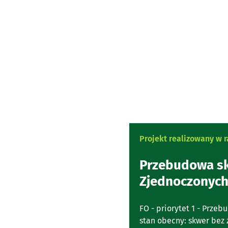
Projekt realizowany w
Przebudowa s
Zjednoczonych
FO - priorytet 1 - Prz
stan obecny: skwer bez 