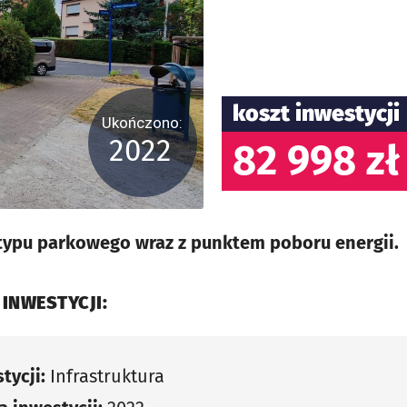
koszt inwestycji
Ukończono:
2022
82 998 zł
typu parkowego wraz z punktem poboru energii.
 INWESTYCJI:
tycji:
Infrastruktura