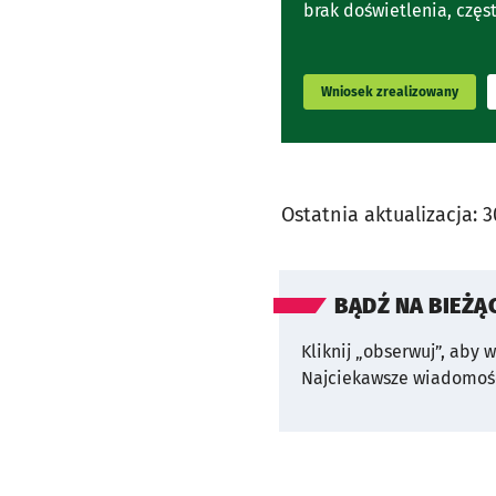
brak doświetlenia, częs
Wniosek zrealizowany
Ostatnia aktualizacja:
3
BĄDŹ NA BIEŻĄ
Kliknij „obserwuj”, aby 
Najciekawsze wiadomośc