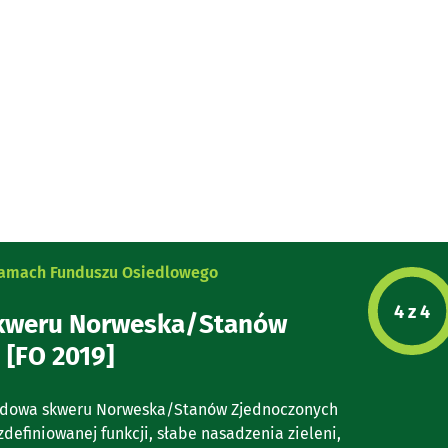
 ramach Funduszu Osiedlowego
Etap p
4 z 4
kweru Norweska/Stanów
 [FO 2019]
ebudowa skweru Norweska/Stanów Zjednoczonych
zdefiniowanej funkcji, słabe nasadzenia zieleni,