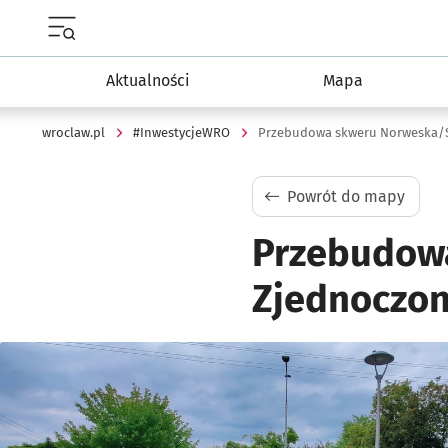
Menu główne portalu wroclaw.pl
Aktualności
Mapa
wroclaw.pl
#InwestycjeWRO
Przebudowa skweru Norweska/
Powrót do mapy
Przebudow
Zjednoczo
Kliknij, aby powiększyć