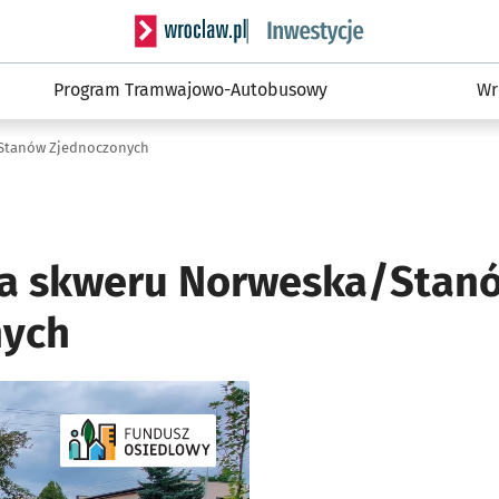
Serwis informacyjny wroclaw.pl podserwis: #
Program Tramwajowo-Autobusowy
Wr
Stanów Zjednoczonych
a skweru Norweska/Stan
nych