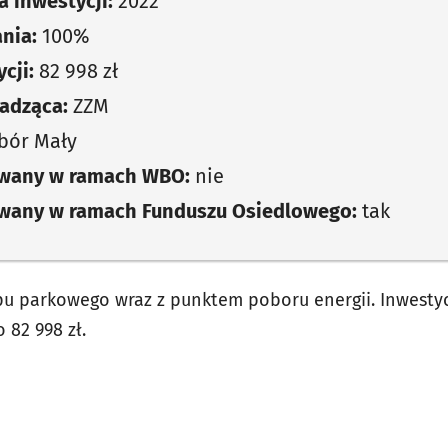
 inwestycji:
2022
nia:
100%
cji:
82 998 zł
adząca:
ZZM
ór Mały
owany w ramach WBO:
nie
owany w ramach Funduszu Osiedlowego:
tak
pu parkowego wraz z punktem poboru energii. Inwesty
o 82 998 zł.