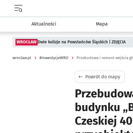
Menu główne portalu wroclaw.pl
Aktualności
Mapa
WROCŁAW
Dwie kolizje na Powstańców Śląskich | ZDJĘCIA
wroclaw.pl
#InwestycjeWRO
Powrót do mapy
Przebudowa
budynku „B
Czeskiej 4