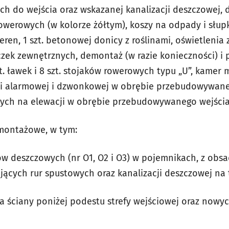
 do wejścia oraz wskazanej kanalizacji deszczowej, d
rowerowych (w kolorze żółtym), koszy na odpady i słu
ren, 1 szt. betonowej donicy z roślinami, oświetlenia
czek zewnętrznych, demontaż (w razie konieczności) 
t. ławek i 8 szt. stojaków rowerowych typu „U”, kamer
cji alarmowej i dzwonkowej w obrębie przebudowywane
zących na elewacji w obrębie przebudowywanego wejści
 montażowe, w tym:
ów deszczowych (nr O1, O2 i O3) w pojemnikach, z obsa
jących rur spustowych oraz kanalizacji deszczowej na 
a ściany poniżej podestu strefy wejściowej oraz nowyc