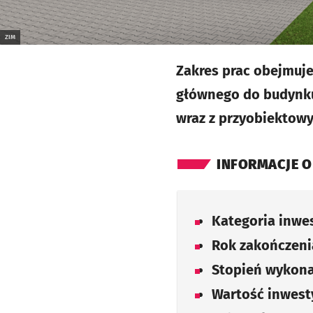
ZIM
Zakres prac obejmuj
głównego do budynku 
wraz z przyobiektow
INFORMACJE O
Kategoria inwes
Rok zakończenia
Stopień wykona
Wartość inwesty