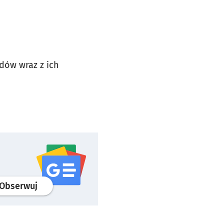
dów wraz z ich
profil
google news
serwisu wroclaw.pl
Obserwuj