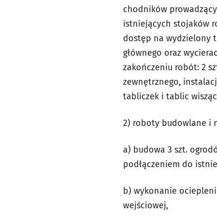
chodników prowadzących
istniejących stojaków 
dostęp na wydzielony te
głównego oraz wyciera
zakończeniu robót: 2 sz
zewnętrznego, instala
tabliczek i tablic wis
2) roboty budowlane i
a) budowa 3 szt. ogrod
podłączeniem do istnie
b) wykonanie ociepleni
wejściowej,