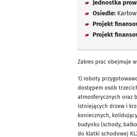
Jednostka prow
Osiedle:
Karłow
Projekt finans
Projekt finans
Zakres prac obejmuje w
1) roboty przygotowawc
dostępem osób trzecic
atmosferycznych oraz b
istniejących drzew i k
koniecznych, kolidujący
budynku (schody, balko
do klatki schodowej KL2