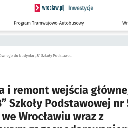
Serwis informacyjny wroclaw.pl podserwis: #
Program Tramwajowo-Autobusowy
Wr
Przebudowa i remont wejścia głównego do budynku „B” Szkoły Podstawowej nr 50 przy ul. Czeskiej 40 we Wrocławiu wraz z przyobiektowym zagospodarowaniem terenu
 i remont wejścia główne
” Szkoły Podstawowej nr 5
0 we Wrocławiu wraz z