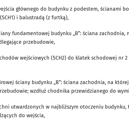
ejścia głównego do budynku z podestem, ścianami b
CH1) i balustradą (z furtką),
ściany fundamentowej budynku „B”: ściana zachodnia, n
dlegające przebudowie,
chodów wejściowych (SCH2) do klatek schodowej nr 2 
rowej ściany budynku „B”: ściana zachodnia, na której
rzebudowie; wzdłuż chodnika przewidzianego do wymi
hni utwardzonych w najbliższym otoczeniu budynku, t
zących do wejścia,