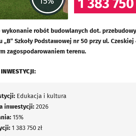
1 383 750
15%
e wykonanie robót budowlanych dot. przebudowy
„B” Szkoły Podstawowej nr 50 przy ul. Czeskiej
ym zagospodarowaniem terenu.
 INWESTYCJI:
tycji:
Edukacja i kultura
 inwestycji:
2026
nia:
15%
cji:
1 383 750 zł