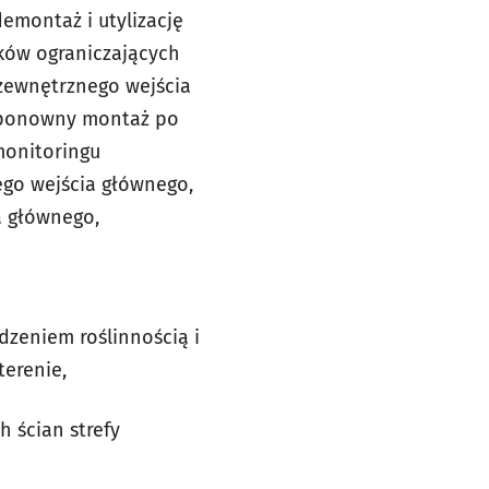
emontaż i utylizację
pków ograniczających
 zewnętrznego wejścia
i ponowny montaż po
 monitoringu
go wejścia głównego,
a głównego,
dzeniem roślinnością i
terenie,
h ścian strefy