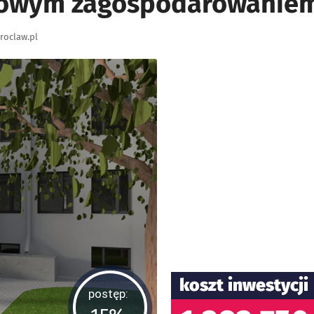
towym zagospodarowaniem
roclaw.pl
koszt inwestycji
postęp: