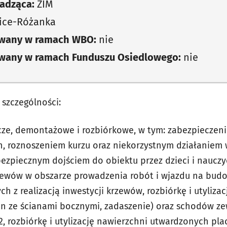
adząca:
ZIM
ice-Różanka
owany w ramach WBO:
nie
owany w ramach Funduszu Osiedlowego:
nie
 szczególności:
ze, demontażowe i rozbiórkowe, w tym: zabezpieczeni
h, roznoszeniem kurzu oraz niekorzystnym działaniem
ezpiecznym dojściem do obiektu przez dzieci i nauczyc
rzewów w obszarze prowadzenia robót i wjazdu na bud
ch z realizacją inwestycji krzewów, rozbiórkę i utyliz
n ze ścianami bocznymi, zadaszenie) oraz schodów z
, rozbiórkę i utylizację nawierzchni utwardzonych pla