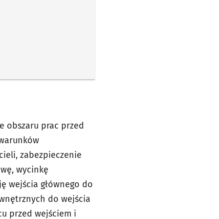
e obszaru prac przed
 warunków
ieli, zabezpieczenie
owę, wycinkę
ację wejścia głównego do
ewnętrznych do wejścia
cu przed wejściem i