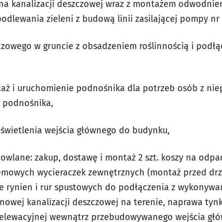
a kanalizacji deszczowej wraz z montażem odwodnieni
odlewania zieleni z budową linii zasilającej pompy nr 2
czowego w gruncie z obsadzeniem roślinnością i podł
taż i uruchomienie podnośnika dla potrzeb osób z ni
a podnośnika,
świetlenia wejścia głównego do budynku,
owlane: zakup, dostawę i montaż 2 szt. koszy na odpad
stemowych wycieraczek zewnętrznych (montaż przed dr
e rynien i rur spustowych do podłączenia z wykonyw
owej kanalizacji deszczowej na terenie, naprawa tyn
ny elewacyjnej wewnątrz przebudowywanego wejścia gł