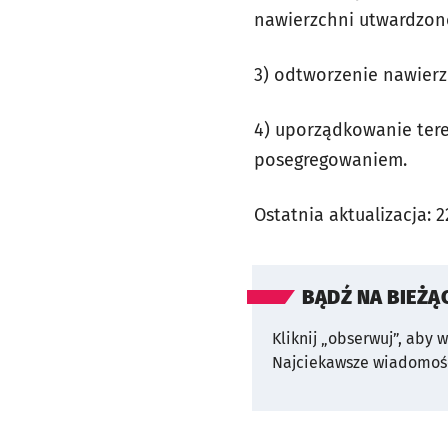
nawierzchni utwardzonej
3) odtworzenie nawier
4) uporządkowanie tere
posegregowaniem.
Ostatnia aktualizacja:
2
BĄDŹ NA BIEŻĄ
Kliknij „obserwuj”, aby 
Najciekawsze wiadomośc