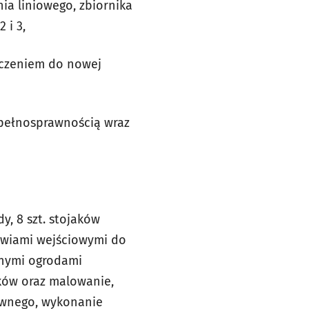
a liniowego, zbiornika
 i 3,
ączeniem do nowej
epełnosprawnością wraz
y, 8 szt. stojaków
zwiami wejściowymi do
anymi ogrodami
ków oraz malowanie,
ównego, wykonanie