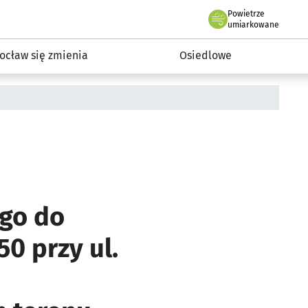
Powietrze
we Wrocławiu
InwestycjeWRO - miejskie inwestycje 2019-2032
umiarkowane
ocław się zmienia
Osiedlowe
go do
0 przy ul.