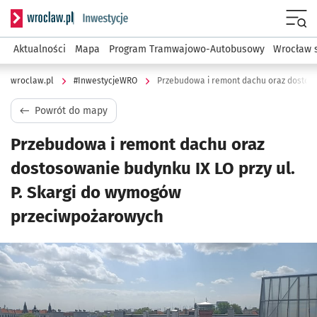
Serwis informacyjny wroclaw.pl podserwis: #InwestycjeWRO 
Menu
Aktualności
Mapa
Program Tramwajowo-Autobusowy
Wrocław 
wroclaw.pl
#InwestycjeWRO
Powrót do mapy
Przebudowa i remont dachu oraz
dostosowanie budynku IX LO przy ul.
P. Skargi do wymogów
przeciwpożarowych
Kliknij, aby powiększyć