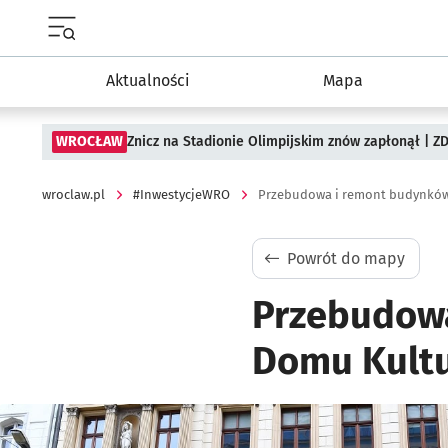
Menu główne portalu wroclaw.pl
Aktualności
Mapa
WROCŁAW
Znicz na Stadionie Olimpijskim znów zapłonął | ZD
wroclaw.pl
#InwestycjeWRO
Powrót do mapy
Przebudow
Domu Kultur
Kliknij, aby powiększyć