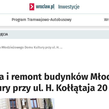
Serwis informacyjny wroclaw.pl podserwis: #
Program Tramwajowo-Autobusowy
Wr
JĘCIA
Przebudowa i remont budynków Młodzieżowego Domu Kultury przy ul. H. Kołłątaja 20
a i remont budynków Mło
y przy ul. H. Kołłątaja 20