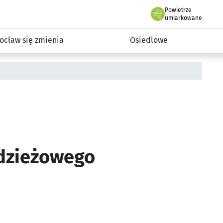
Powietrze
we Wrocławiu
InwestycjeWRO - miejskie inwestycje 2019-2032
umiarkowane
ocław się zmienia
Osiedlowe
dzieżowego