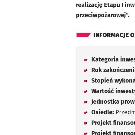
realizację Etapu I 
przeciwpożarowej”.
INFORMACJE O
Kategoria inwes
Rok zakończenia
Stopień wykona
Wartość inwesty
Jednostka prow
Osiedle:
Przedmi
Projekt finans
Projekt finans