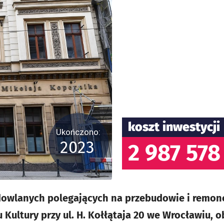
koszt inwestycji
Ukończono:
2023
2 987 578
owlanych polegających na przebudowie i remo
ultury przy ul. H. Kołłątaja 20 we Wrocławiu, 