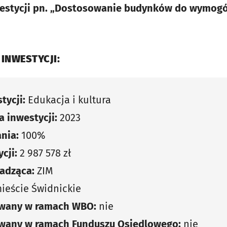
inwestycji pn. „Dostosowanie budynków do wymog
 INWESTYCJI:
tycji:
Edukacja i kultura
 inwestycji:
2023
nia:
100%
cji:
2 987 578 zł
adząca:
ZIM
eście Świdnickie
owany w ramach WBO:
nie
owany w ramach Funduszu Osiedlowego:
nie