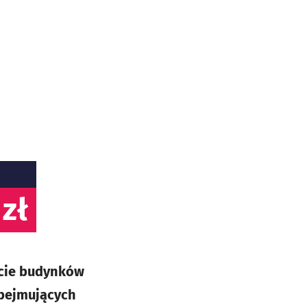
 zł
ncie budynków
obejmujących