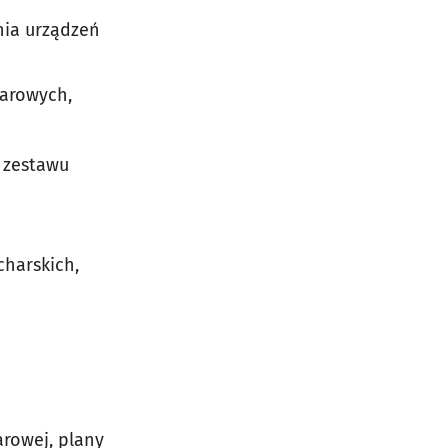
nia urządzeń
żarowych,
 zestawu
harskich,
rowej, plany