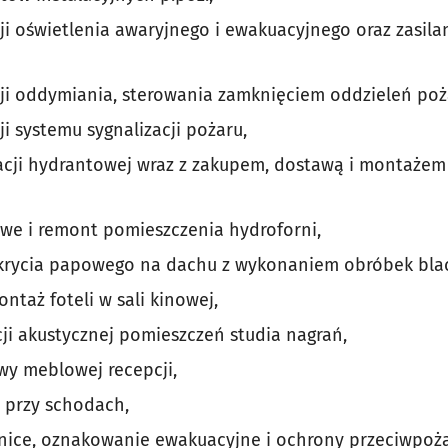
ji oświetlenia awaryjnego i ewakuacyjnego oraz zasila
ji oddymiania, sterowania zamknięciem oddzieleń po
i systemu sygnalizacji pożaru,
acji hydrantowej wraz z zakupem, dostawą i montażem
we i remont pomieszczenia hydroforni,
krycia papowego na dachu z wykonaniem obróbek blac
ntaż foteli w sali kinowej,
i akustycznej pomieszczeń studia nagrań,
y meblowej recepcji,
 przy schodach,
nice, oznakowanie ewakuacyjne i ochrony przeciwpoża