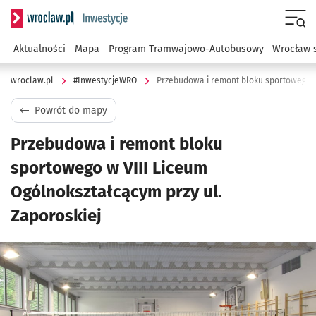
Serwis informacyjny wroclaw.pl podserwis: #InwestycjeWRO 
Menu
Aktualności
Mapa
Program Tramwajowo-Autobusowy
Wrocław 
wroclaw.pl
#InwestycjeWRO
Powrót do mapy
Przebudowa i remont bloku
sportowego w VIII Liceum
Ogólnokształcącym przy ul.
Zaporoskiej
Kliknij, aby powiększyć