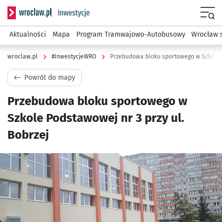
Serwis informacyjny wroclaw.pl podserwis: #InwestycjeWRO 
Menu
Aktualności
Mapa
Program Tramwajowo-Autobusowy
Wrocław 
wroclaw.pl
#InwestycjeWRO
Przebudowa bloku sportowego w Szkole P
Powrót do mapy
Przebudowa bloku sportowego w
Szkole Podstawowej nr 3 przy ul.
Bobrzej
Kliknij, aby powiększyć