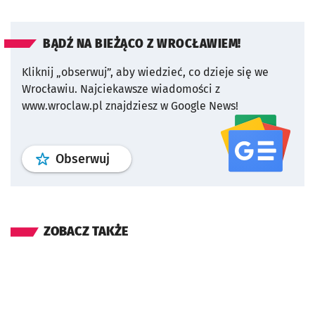
BĄDŹ NA BIEŻĄCO Z WROCŁAWIEM!
Kliknij „obserwuj”, aby wiedzieć, co dzieje się we
Wrocławiu.
Najciekawsze wiadomości z
www.wroclaw.pl znajdziesz w Google News!
profil
google news
serwisu wroclaw
Obserwuj
ZOBACZ TAKŻE