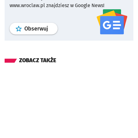
www.wroclaw.pl znajdziesz w Google News!
profil
google news
serwisu wroclaw
Obserwuj
ZOBACZ TAKŻE