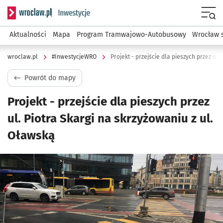
Serwis informacyjny wroclaw.pl podserwis: #InwestycjeWRO 
Menu
Aktualności
Mapa
Program Tramwajowo-Autobusowy
Wrocław 
wroclaw.pl
#InwestycjeWRO
Powrót do mapy
Projekt - przejście dla pieszych przez
ul. Piotra Skargi na skrzyżowaniu z ul.
Oławską
Kliknij, aby powiększyć