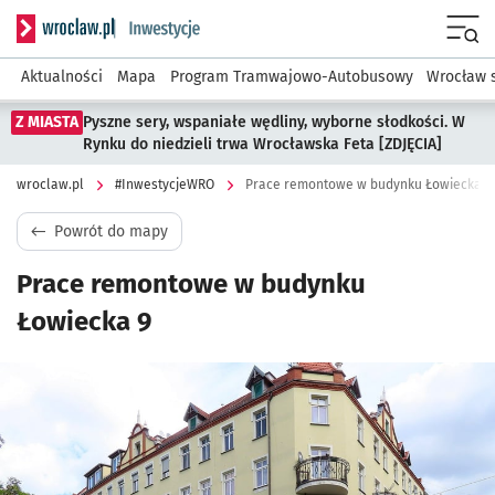
Serwis informacyjny wroclaw.pl podserwis: #InwestycjeWRO 
Menu
Aktualności
Mapa
Program Tramwajowo-Autobusowy
Wrocław 
Z MIASTA
Pyszne sery, wspaniałe wędliny, wyborne słodkości. W
Rynku do niedzieli trwa Wrocławska Feta [ZDJĘCIA]
wroclaw.pl
#InwestycjeWRO
Prace remontowe w budynku Łowiecka 9
Powrót do mapy
Prace remontowe w budynku
Łowiecka 9
Kliknij, aby powiększyć