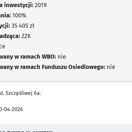
 inwestycji:
2019
nia:
100%
cji:
35 405 zł
adząca:
ZZK
ce
owany w ramach WBO:
nie
owany w ramach Funduszu Osiedlowego:
nie
. Szczęśliwej 6a.
0-04-2026