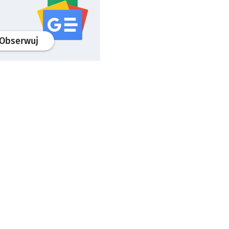
profil
google news
serwisu wroclaw.pl
Obserwuj