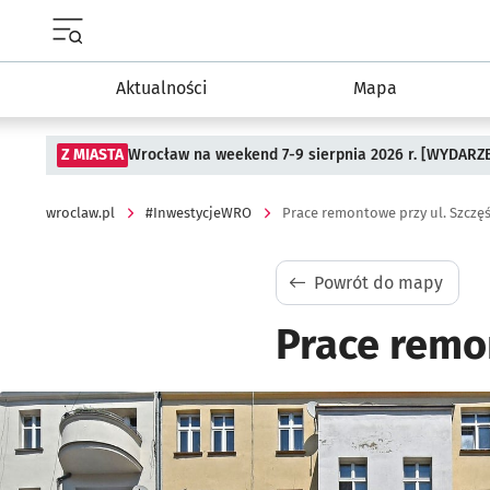
Menu główne portalu wroclaw.pl
Aktualności
Mapa
Z MIASTA
Wrocław na weekend 7-9 sierpnia 2026 r. [WYDARZ
wroclaw.pl
#InwestycjeWRO
Prace remontowe przy ul. Szczęś
Powrót do mapy
Prace remon
Kliknij, aby powiększyć