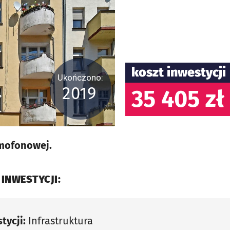
koszt inwestycji
Ukończono:
2019
35 405 zł
omofonowej.
 INWESTYCJI:
tycji:
Infrastruktura