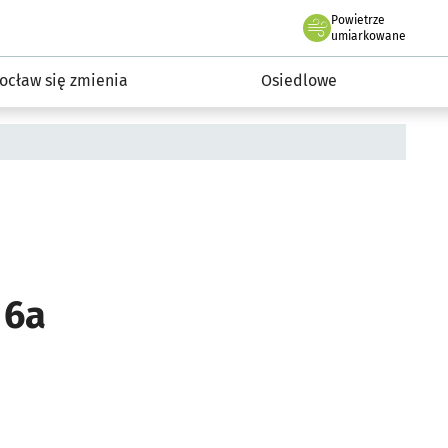
Powietrze
we Wrocławiu
InwestycjeWRO - miejskie inwestycje 2019-2032
umiarkowane
ocław się zmienia
Osiedlowe
 6a