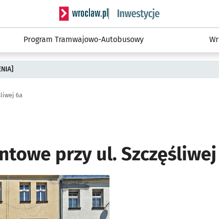
Serwis informacyjny wroclaw.pl podserwis: #
Program Tramwajowo-Autobusowy
Wr
ENIA]
liwej 6a
towe przy ul. Szczęśliwej