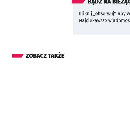
BĄDŹ NA BIEŻĄ
Kliknij „obserwuj”, aby 
Najciekawsze wiadomośc
ZOBACZ TAKŻE