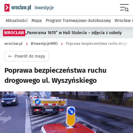
Serwis informacyjny wroclaw.pl podserwis: #InwestycjeWRO 
Menu
Aktualności
Mapa
Program Tramwajowo-Autobusowy
Wrocław 
WROCŁAW
„Panorama 1670” w Hali Stulecia – zdjęcia z soboty
wroclaw.pl
#InwestycjeWRO
Poprawa bezpieczeństwa ruchu drogoweg
Powrót do mapy
Poprawa bezpieczeństwa ruchu
drogowego ul. Wyszyńskiego
Kliknij, aby powiększyć