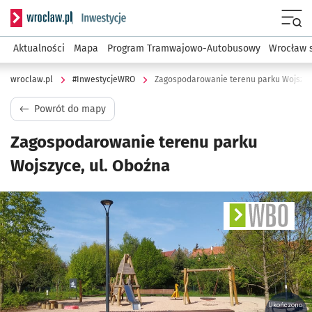
Serwis informacyjny wroclaw.pl podserwis: #InwestycjeWRO 
Menu
Aktualności
Mapa
Program Tramwajowo-Autobusowy
Wrocław 
wroclaw.pl
#InwestycjeWRO
Zagospodarowanie terenu parku Wojszyce
Powrót do mapy
Zagospodarowanie terenu parku
Wojszyce, ul. Oboźna
Ukończono: