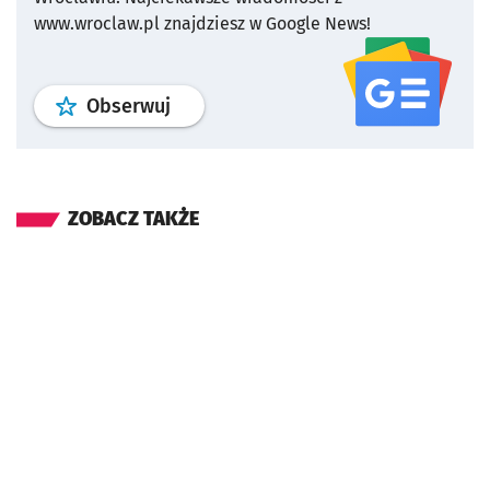
www.wroclaw.pl znajdziesz w Google News!
profil
google news
serwisu wroclaw
Obserwuj
ZOBACZ TAKŻE