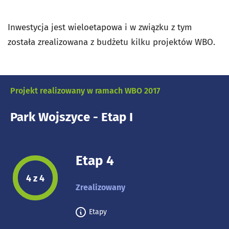
Inwestycja jest wieloetapowa i w związku z tym
została zrealizowana z budżetu kilku projektów WBO.
Projekt realizowany w ramach WBO 2017
Park Wojszyce - Etap I
Etap 4
Etap projektu:
4 z 4
Zrealizowany
Etapy