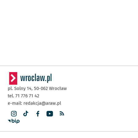
pl. Solny 14,
50-062
Wrocław
tel. 71 776 71 42
e-mail:
redakcja@araw.pl