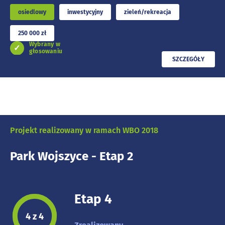
osiedlowy
inwestycyjny
zieleń/rekreacja
250 000 zł
Wybrany w
głosowaniu
PRZECZYTAJ
SZCZEGÓŁY
Projekt realizowany w ramach WBO 2018
Park Wojszyce - Etap 2
Etap 4
Etap projektu:
4 z 4