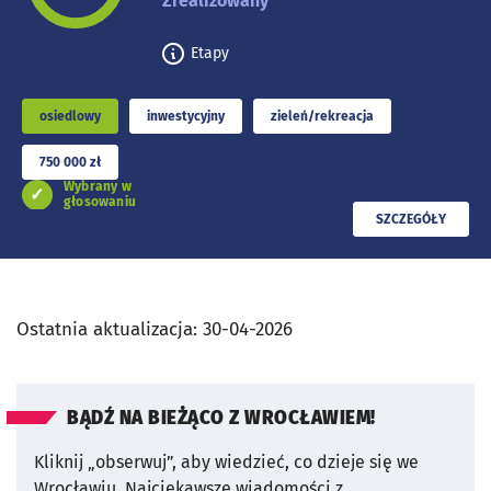
Zrealizowany
Etapy
osiedlowy
inwestycyjny
zieleń/rekreacja
750 000 zł
Wybrany w
głosowaniu
PRZECZYTAJ
SZCZEGÓŁY
Ostatnia aktualizacja:
30-04-2026
BĄDŹ NA BIEŻĄCO Z WROCŁAWIEM!
Kliknij „obserwuj”, aby wiedzieć, co dzieje się we
Wrocławiu.
Najciekawsze wiadomości z