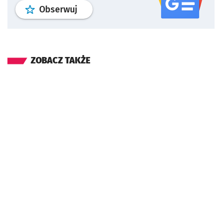
profil
google news
serwisu wroclaw
Obserwuj
ZOBACZ TAKŻE