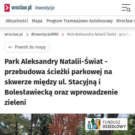
Serwis informacyjny wroclaw.pl podserwis: #InwestycjeWRO 
Menu
Aktualności
Mapa
Program Tramwajowo-Autobusowy
Wrocław 
wroclaw.pl
#InwestycjeWRO
Powrót do mapy
Park Aleksandry Natalii-Świat -
przebudowa ścieżki parkowej na
skwerze między ul. Stacyjną i
Bolesławiecką oraz wprowadzenie
zieleni
Kliknij, aby powiększyć