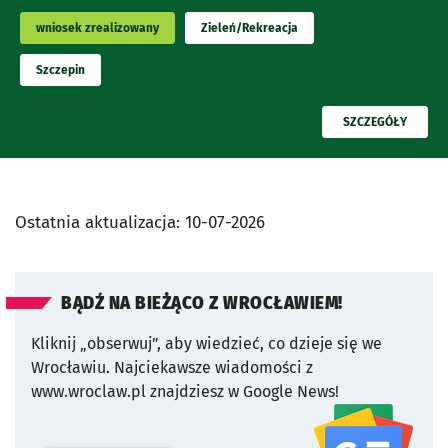
wniosek zrealizowany
Zieleń/Rekreacja
Szczepin
PRZECZYTAJ
SZCZEGÓŁY
Ostatnia aktualizacja:
10-07-2026
BĄDŹ NA BIEŻĄCO Z WROCŁAWIEM!
Kliknij „obserwuj”, aby wiedzieć, co dzieje się we
Wrocławiu.
Najciekawsze wiadomości z
www.wroclaw.pl znajdziesz w Google News!