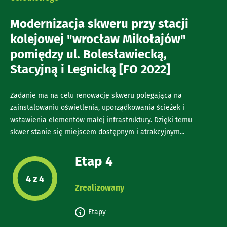
Modernizacja skweru przy stacji
kolejowej "wrocław Mikołajów"
pomiędzy ul. Bolesławiecką,
Stacyjną i Legnicką [FO 2022]
Zadanie ma na celu renowację skweru polegającą na
zainstalowaniu oświetlenia, uporządkowania ścieżek i
wstawienia elementów małej infrastruktury. Dzięki temu
skwer stanie się miejscem dostępnym i atrakcyjnym...
Etap 4
Etap projektu:
4 z 4
Zrealizowany
Etapy