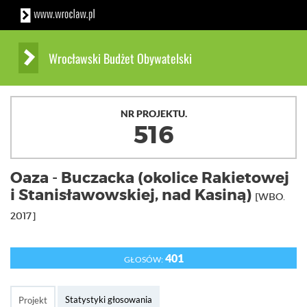
Wrocławski Budżet Obywatelski
NR PROJEKTU.
516
Oaza - Buczacka (okolice Rakietowej
i Stanisławowskiej, nad Kasiną)
[WBO.
2017]
401
GŁOSÓW:
Statystyki głosowania
Projekt