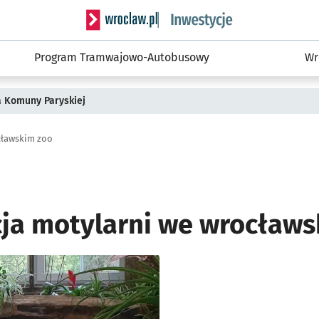
Serwis informacyjny wroclaw.pl podserwis: #
Program Tramwajowo-Autobusowy
Wr
a Komuny Paryskiej
cławskim zoo
ja motylarni we wrocławs