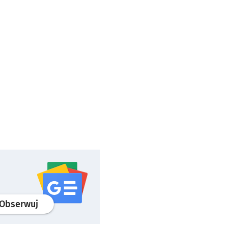
profil
google news
serwisu wroclaw.pl
Obserwuj