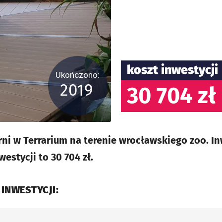
koszt inwestycji
Ukończono:
2019
30 704 zł
ni w Terrarium na terenie wrocławskiego zoo. I
westycji to 30 704 zł.
 INWESTYCJI: