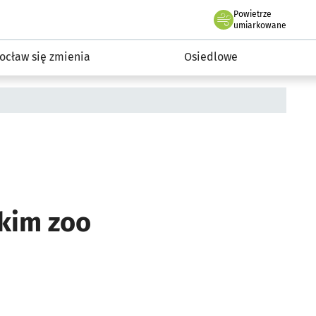
Powietrze
we Wrocławiu
InwestycjeWRO - miejskie inwestycje 2019-2032
umiarkowane
ocław się zmienia
Osiedlowe
kim zoo