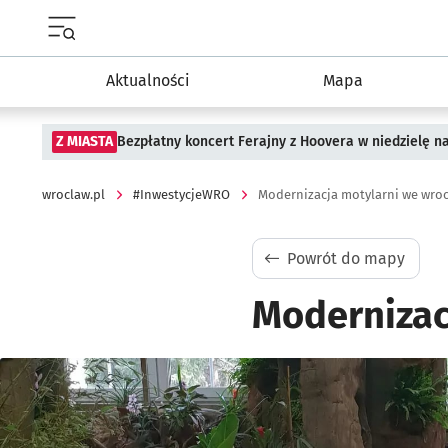
Menu główne portalu wroclaw.pl
Aktualności
Mapa
Z MIASTA
Bezpłatny koncert Ferajny z Hoovera w niedzielę n
wroclaw.pl
#InwestycjeWRO
Modernizacja motylarni we wro
Powrót do mapy
Modernizac
Kliknij, aby powiększyć