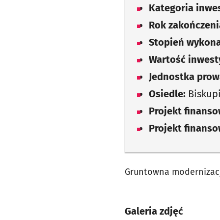
Kategoria inwes
Rok zakończenia
Stopień wykona
Wartość inwesty
Jednostka prow
Osiedle:
Biskup
Projekt finans
Projekt finans
Gruntowna modernizacja
Galeria zdjęć