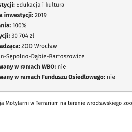
tycji:
Edukacja i kultura
 inwestycji:
2019
nia:
100%
cji:
30 704 zł
adząca:
ZOO Wrocław
in-Sępolno-Dąbie-Bartoszowice
owany w ramach WBO:
nie
owany w ramach Funduszu Osiedlowego:
nie
 Motylarni w Terrarium na terenie wrocławskiego zoo