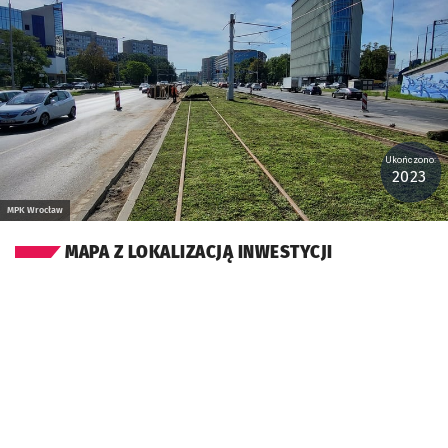
Kliknij, aby powiększyć
Ukończono:
2023
MPK Wrocław
MAPA Z LOKALIZACJĄ INWESTYCJI