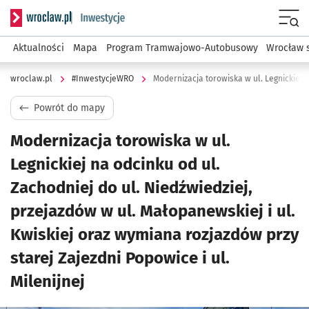
Serwis informacyjny wroclaw.pl podserwis: #InwestycjeWRO 
Menu
Aktualności
Mapa
Program Tramwajowo-Autobusowy
Wrocław 
wroclaw.pl
#InwestycjeWRO
Powrót do mapy
Modernizacja torowiska w ul.
Legnickiej na odcinku od ul.
Zachodniej do ul. Niedźwiedziej,
przejazdów w ul. Małopanewskiej i ul.
Kwiskiej oraz wymiana rozjazdów przy
starej Zajezdni Popowice i ul.
Milenijnej