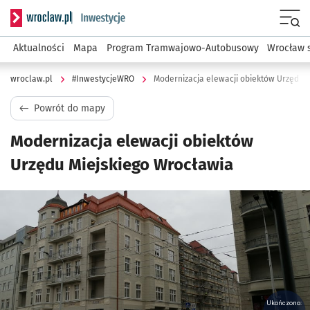
Serwis informacyjny wroclaw.pl podserwis: #InwestycjeWRO 
Menu
Aktualności
Mapa
Program Tramwajowo-Autobusowy
Wrocław 
wroclaw.pl
#InwestycjeWRO
Modernizacja elewacji obiektów Urzędu 
Powrót do mapy
Modernizacja elewacji obiektów
Urzędu Miejskiego Wrocławia
Kliknij, aby powiększyć
Ukończono: