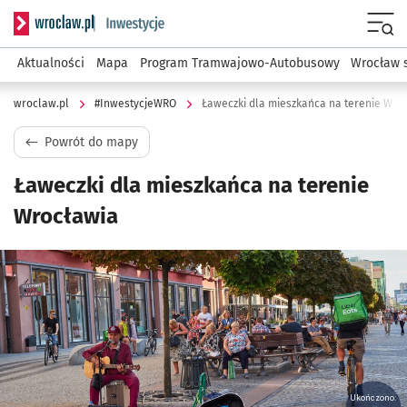
Serwis informacyjny wroclaw.pl podserwis: #InwestycjeWRO 
Menu
Aktualności
Mapa
Program Tramwajowo-Autobusowy
Wrocław 
wroclaw.pl
#InwestycjeWRO
Ławeczki dla mieszkańca na terenie Wro
Powrót do mapy
Ławeczki dla mieszkańca na terenie
Wrocławia
Kliknij, aby powiększyć
Ukończono: