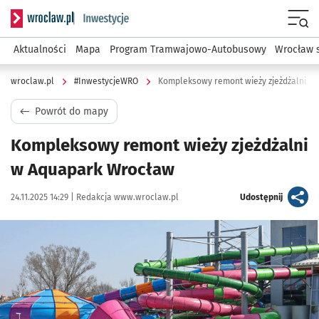
Serwis informacyjny wroclaw.pl podserwis: #InwestycjeWRO 
Menu
Aktualności
Mapa
Program Tramwajowo-Autobusowy
Wrocław 
wroclaw.pl
#InwestycjeWRO
Kompleksowy remont wieży zjeżdżalni w
Powrót do mapy
Kompleksowy remont wieży zjeżdżalni
w Aquapark Wrocław
Data publikacji:
Autor:
artykuł
24.11.2025 14:29 |
Redakcja www.wroclaw.pl
Udostępnij
Kliknij, aby powiększyć