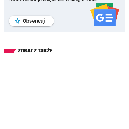
profil
google news
serwisu wroclaw
Obserwuj
ZOBACZ TAKŻE