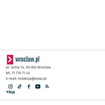
pl. Solny 14,
50-062
Wrocław
tel. 71 776 71 42
e-mail:
redakcja@araw.pl