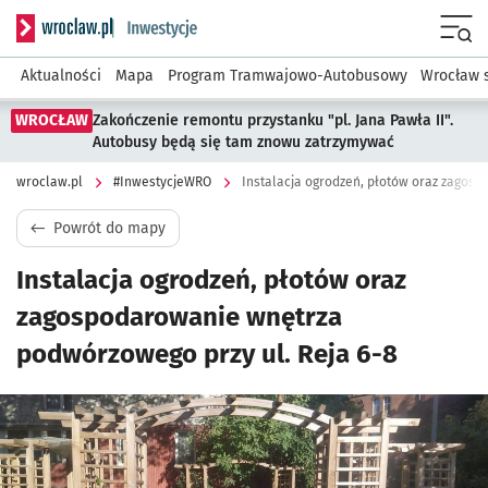
Serwis informacyjny wroclaw.pl podserwis: #InwestycjeWRO 
Menu
Aktualności
Mapa
Program Tramwajowo-Autobusowy
Wrocław 
WROCŁAW
Zakończenie remontu przystanku "pl. Jana Pawła II".
Autobusy będą się tam znowu zatrzymywać
wroclaw.pl
#InwestycjeWRO
Powrót do mapy
Instalacja ogrodzeń, płotów oraz
zagospodarowanie wnętrza
podwórzowego przy ul. Reja 6-8
Kliknij, aby powiększyć