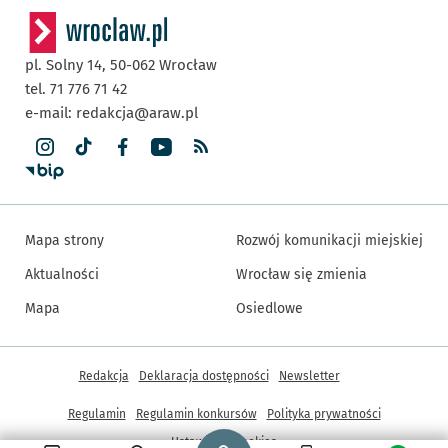
pl. Solny 14,
50-062
Wrocław
tel. 71 776 71 42
e-mail:
redakcja@araw.pl
Mapa strony
Rozwój komunikacji miejskiej
Aktualności
Wrocław się zmienia
Mapa
Osiedlowe
Inne informacje
Redakcja
Deklaracja dostępności
Newsletter
Regulamin
Regulamin konkursów
Polityka prywatności
Strona główna - wroclaw.pl
Ustawienia cookies