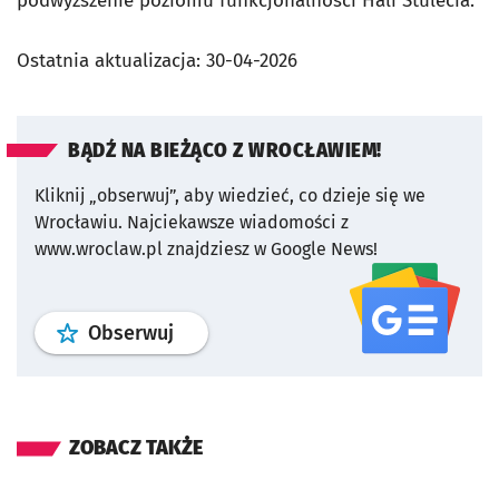
podwyższenie poziomu funkcjonalności Hali Stulecia.
Ostatnia aktualizacja:
30-04-2026
BĄDŹ NA BIEŻĄCO Z WROCŁAWIEM!
Kliknij „obserwuj”, aby wiedzieć, co dzieje się we
Wrocławiu.
Najciekawsze wiadomości z
www.wroclaw.pl znajdziesz w Google News!
profil
google news
serwisu wroclaw
Obserwuj
ZOBACZ TAKŻE