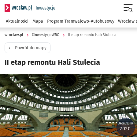
Serwis informacyjny wroclaw.pl podserwis: #InwestycjeWRO 
Menu
Aktualności
Mapa
Program Tramwajowo-Autobusowy
Wrocław 
wroclaw.pl
#InwestycjeWRO
II etap remontu Hali Stulecia
Powrót do mapy
II etap remontu Hali Stulecia
Kliknij, aby powiększyć
Ukończono:
2020