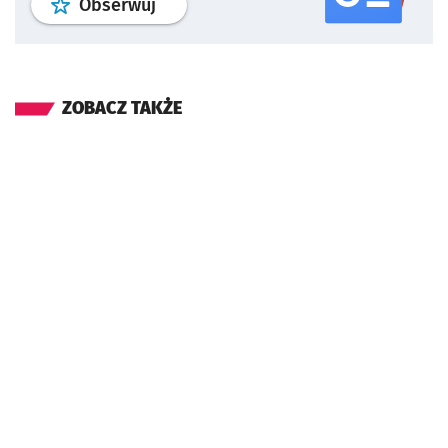
profil
google news
serwisu wroclaw
Obserwuj
ZOBACZ TAKŻE