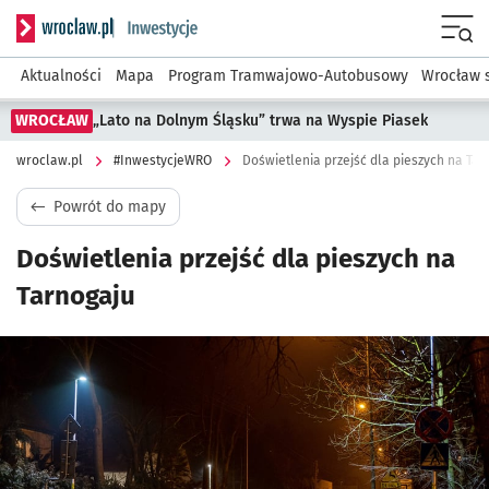
Serwis informacyjny wroclaw.pl podserwis: #InwestycjeWRO 
Menu
Aktualności
Mapa
Program Tramwajowo-Autobusowy
Wrocław 
WROCŁAW
„Lato na Dolnym Śląsku” trwa na Wyspie Piasek
wroclaw.pl
#InwestycjeWRO
Doświetlenia przejść dla pieszych na Tar
Powrót do mapy
Doświetlenia przejść dla pieszych na
Tarnogaju
Kliknij, aby powiększyć