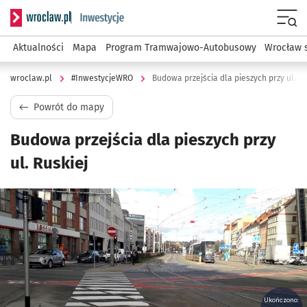
Serwis informacyjny wroclaw.pl podserwis: #InwestycjeWRO 
Menu
Aktualności
Mapa
Program Tramwajowo-Autobusowy
Wrocław 
wroclaw.pl
#InwestycjeWRO
Budowa przejścia dla pieszych przy ul. Ru
Powrót do mapy
Budowa przejścia dla pieszych przy
ul. Ruskiej
Kliknij, aby powiększyć
Ukończono: