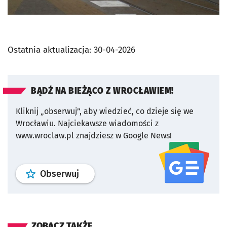
Ostatnia aktualizacja:
30-04-2026
BĄDŹ NA BIEŻĄCO Z WROCŁAWIEM!
Kliknij „obserwuj”, aby wiedzieć, co dzieje się we
Wrocławiu.
Najciekawsze wiadomości z
www.wroclaw.pl znajdziesz w Google News!
profil
google news
serwisu wroclaw
Obserwuj
ZOBACZ TAKŻE