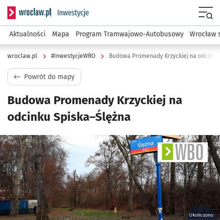
Serwis informacyjny wroclaw.pl podserwis: #InwestycjeWRO 
Menu
Aktualności
Mapa
Program Tramwajowo-Autobusowy
Wrocław 
wroclaw.pl
#InwestycjeWRO
Budowa Promenady Krzyckiej na odcinku
Powrót do mapy
Budowa Promenady Krzyckiej na
odcinku Spiska–Ślężna
Ukończono: