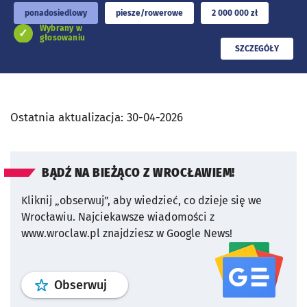
ponadosiedlowy
piesze/rowerowe
2 000 000 zł
Wybrany w
głosowaniu
PRZECZYTAJ
SZCZEGÓŁY
Ostatnia aktualizacja:
30-04-2026
BĄDŹ NA BIEŻĄCO Z WROCŁAWIEM!
Kliknij „obserwuj”, aby wiedzieć, co dzieje się we
Wrocławiu.
Najciekawsze wiadomości z
www.wroclaw.pl znajdziesz w Google News!
profil
google news
serwisu wroclaw
Obserwuj