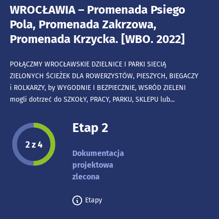
WROCŁAWIA – Promenada Psiego
Pola, Promenada Zakrzowa,
Promenada Krzycka. [WBO. 2022]
POŁĄCZMY WROCŁAWSKIE DZIELNICE I PARKI SIECIĄ
ZIELONYCH ŚCIEŻEK DLA ROWERZYSTÓW, PIESZYCH, BIEGACZY
i ROLKARZY, by WYGODNIE I BEZPIECZNIE, WSRÓD ZIELENI
mogli dotrzeć do SZKOŁY, PRACY, PARKU, SKLEPU lub...
Etap 2
Etap projektu:
2 z 4
Dokumentacja
projektowa
zlecona
Etapy