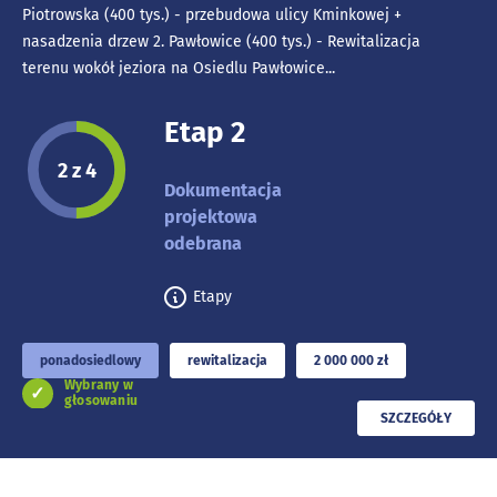
Piotrowska (400 tys.) - przebudowa ulicy Kminkowej +
nasadzenia drzew 2. Pawłowice (400 tys.) - Rewitalizacja
terenu wokół jeziora na Osiedlu Pawłowice...
Etap 2
Etap projektu:
2 z 4
Dokumentacja
projektowa
odebrana
Etapy
ponadosiedlowy
rewitalizacja
2 000 000 zł
Wybrany w
głosowaniu
PRZECZYTAJ
SZCZEGÓŁY