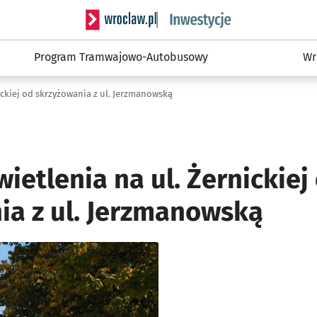
Serwis informacyjny wroclaw.pl podserwis: #
Program Tramwajowo-Autobusowy
Wr
ckiej od skrzyżowania z ul. Jerzmanowską
etlenia na ul. Żernickiej
ia z ul. Jerzmanowską