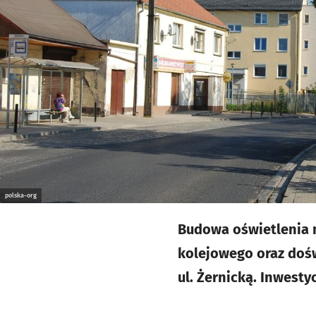
polska-org
Budowa oświetlenia n
kolejowego oraz dośw
ul. Żernicką. Inwesty