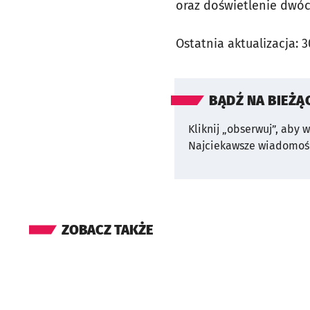
oraz doświetlenie dwóch
Ostatnia aktualizacja:
3
BĄDŹ NA BIEŻĄ
Kliknij „obserwuj”, aby 
Najciekawsze wiadomośc
ZOBACZ TAKŻE