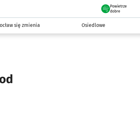
Powietrze
we Wrocławiu
InwestycjeWRO - miejskie inwestycje 2019-2032
dobre
ocław się zmienia
Osiedlowe
 od