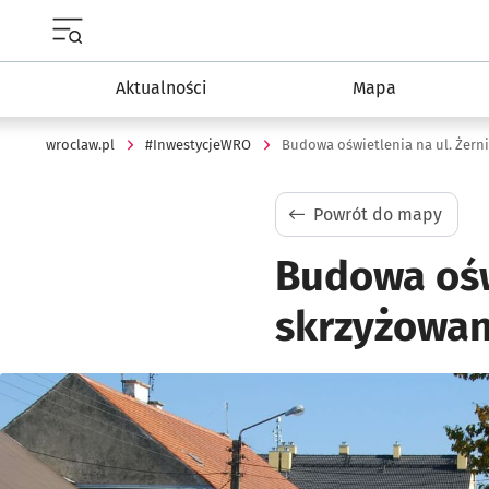
Menu główne portalu wroclaw.pl
Aktualności
Mapa
wroclaw.pl
#InwestycjeWRO
Budowa oświetlenia na ul. Żerni
Powrót do mapy
Budowa oświ
skrzyżowan
Kliknij, aby powiększyć