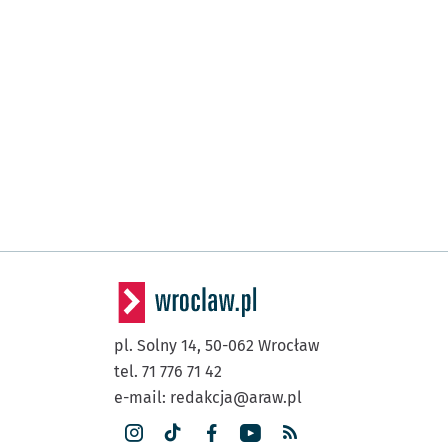
pl. Solny 14,
50-062
Wrocław
tel. 71 776 71 42
e-mail:
redakcja@araw.pl