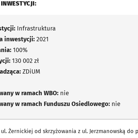
 INWESTYCJI:
tycji:
Infrastruktura
 inwestycji:
2021
nia:
100%
cji:
130 002 zł
adząca:
ZDiUM
owany w ramach WBO:
nie
owany w ramach Funduszu Osiedlowego:
nie
ul. Żernickiej od skrzyżowania z ul. Jerzmanowską do 