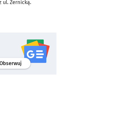
ul. Żernicką.
profil
google news
serwisu wroclaw.pl
Obserwuj