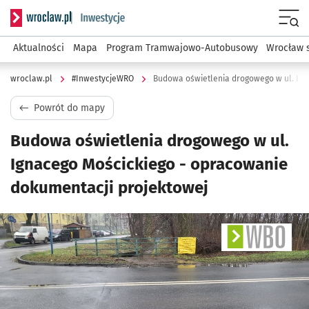
Serwis informacyjny wroclaw.pl podserwis: #InwestycjeWRO 
Menu
Aktualności
Mapa
Program Tramwajowo-Autobusowy
Wrocław 
wroclaw.pl
#InwestycjeWRO
Powrót do mapy
Budowa oświetlenia drogowego w ul.
Ignacego Mościckiego - opracowanie
dokumentacji projektowej