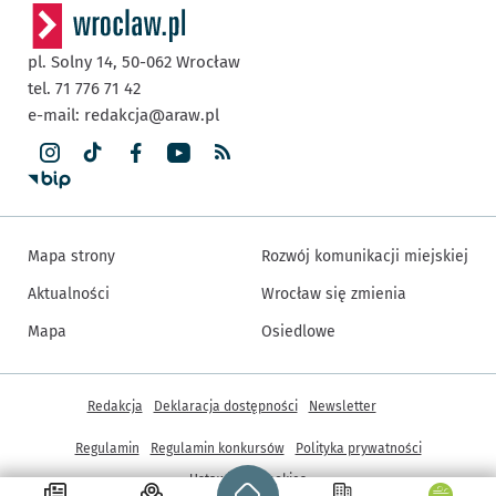
pl. Solny 14,
50-062
Wrocław
tel. 71 776 71 42
e-mail:
redakcja@araw.pl
Mapa strony
Rozwój komunikacji miejskiej
Aktualności
Wrocław się zmienia
Mapa
Osiedlowe
Inne informacje
Redakcja
Deklaracja dostępności
Newsletter
Regulamin
Regulamin konkursów
Polityka prywatności
Strona główna - wroclaw.pl
Ustawienia cookies