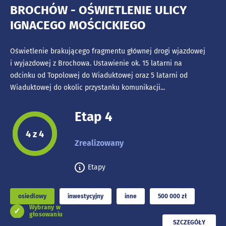
BROCHÓW - OŚWIETLENIE ULICY
IGNACEGO MOŚCICKIEGO
Oświetlenie brakującego fragmentu głównej drogi wjazdowej
i wyjazdowej z Brochowa. Ustawienie ok. 15 latarni na
odcinku od Topolowej do Wiaduktowej oraz 5 latarni od
Wiaduktowej do okolic przystanku komunikacji...
Etap 4
Etap projektu:
4 z 4
Zrealizowany
Etapy
osiedlowy
inwestycyjny
inne
500 000 zł
Wybrany w
głosowaniu
PRZECZYTAJ
SZCZEGÓŁY