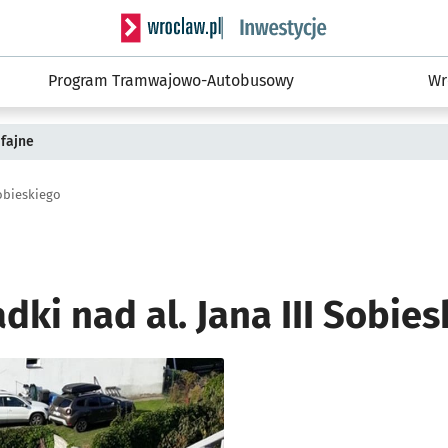
Serwis informacyjny wroclaw.pl podserwis: #
Program Tramwajowo-Autobusowy
Wr
fajne
Sobieskiego
ki nad al. Jana III Sobies