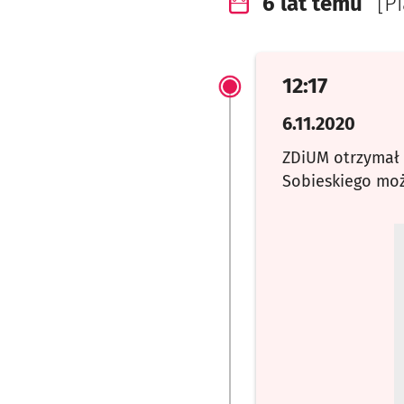
6 lat temu
[P
12:17
6.11.2020
ZDiUM otrzymał w
Sobieskiego moż