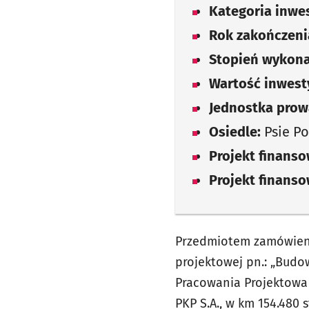
Kategoria inwes
Rok zakończenia
Stopień wykona
Wartość inwesty
Jednostka prow
Osiedle:
Psie Po
Projekt finans
Projekt finans
Przedmiotem zamówieni
projektowej pn.: „Budow
Pracowania Projektowa 
PKP S.A., w km 154.480 s