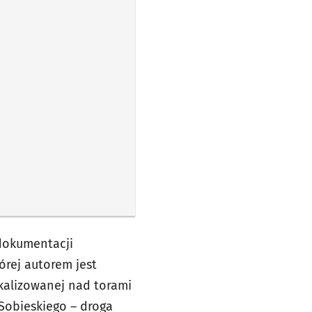
dokumentacji
órej autorem jest
kalizowanej nad torami
I Sobieskiego – droga