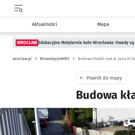
Menu główne portalu wroclaw.pl
Aktualności
Mapa
WROCŁAW
Edukacyjna Motylarnia koło Wrocławia: Owady są 
wroclaw.pl
#InwestycjeWRO
Budowa kładki nad al. Jana III 
Powrót do mapy
Budowa kład
Kliknij, aby powiększyć