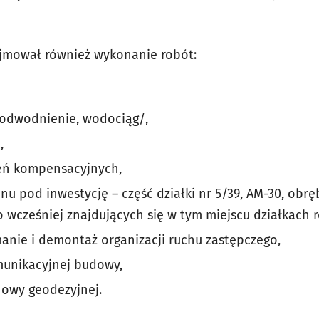
jmował również wykonanie robót:
/odwodnienie, wodociąg/,
,
eń kompensacyjnych,
u pod inwestycję – część działki nr 5/39, AM-30, obręb
wcześniej znajdujących się w tym miejscu działkach r
manie i demontaż organizacji ruchu zastępczego,
munikacyjnej budowy,
nowy geodezyjnej.