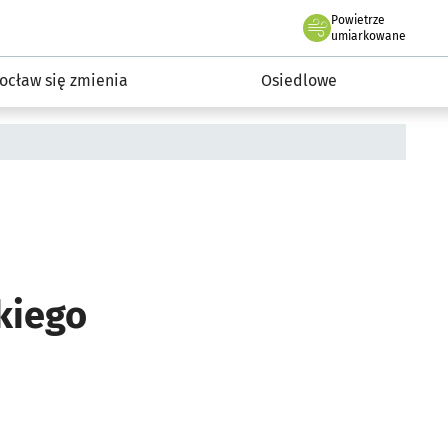
Powietrze
we Wrocławiu
InwestycjeWRO - miejskie inwestycje 2019-2032
umiarkowane
ocław się zmienia
Osiedlowe
kiego