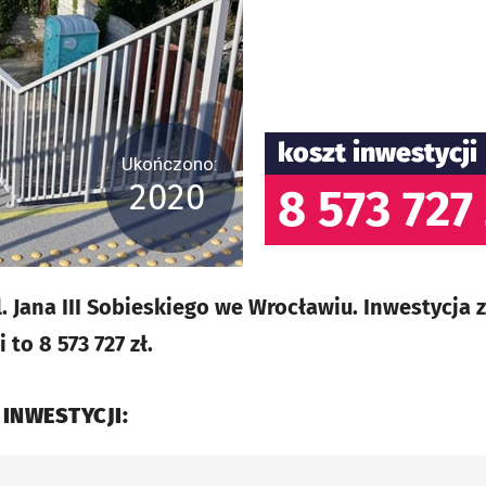
koszt inwestycji
Ukończono:
2020
8 573 727 
. Jana III Sobieskiego we Wrocławiu. Inwestycja
 to 8 573 727 zł.
 INWESTYCJI: