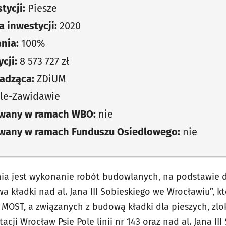
tycji:
Piesze
 inwestycji:
2020
nia:
100%
cji:
8 573 727 zł
adząca:
ZDiUM
le-Zawidawie
owany w ramach WBO:
nie
owany w ramach Funduszu Osiedlowego:
nie
a jest wykonanie robót budowlanych, na podstawie 
a kładki nad al. Jana III Sobieskiego we Wrocławiu”, kt
MOST, a związanych z budową kładki dla pieszych, zlo
tacji Wrocław Psie Pole linii nr 143 oraz nad al. Jana II