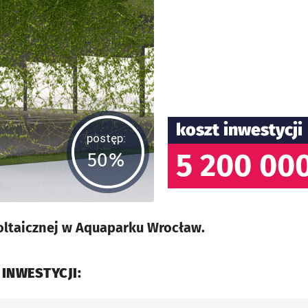
koszt inwestycji
postęp:
5 200 000
50%
ltaicznej w Aquaparku Wrocław.
 INWESTYCJI: