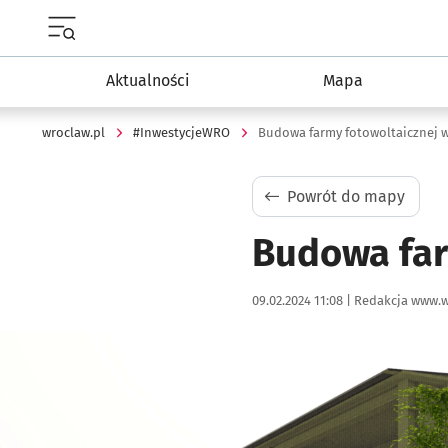
Menu główne portalu wroclaw.pl
Aktualności
Mapa
wroclaw.pl
#InwestycjeWRO
Budowa farmy fotowoltaicznej 
Powrót do mapy
Budowa far
Data publikacji:
Autor:
09.02.2024 11:08 |
Redakcja www.w
Kliknij, aby powiększyć