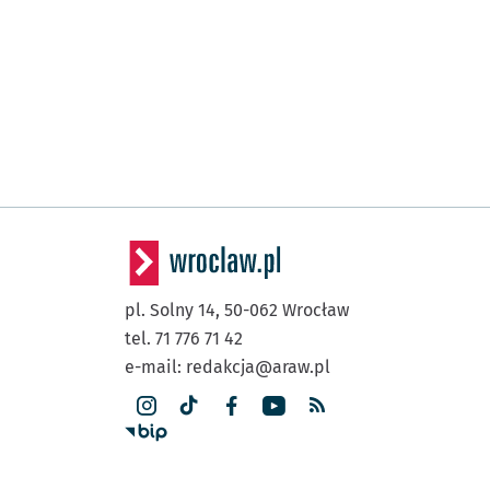
pl. Solny 14,
50-062
Wrocław
tel. 71 776 71 42
e-mail:
redakcja@araw.pl