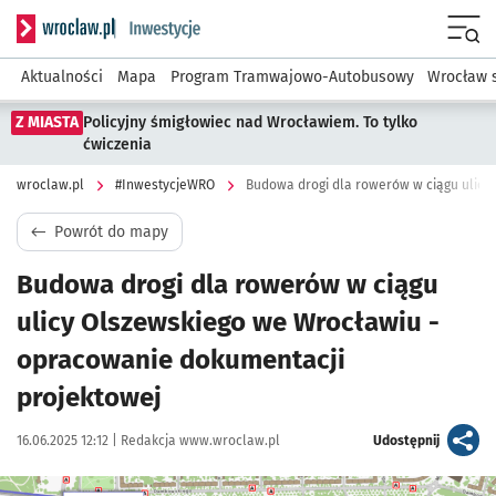
Serwis informacyjny wroclaw.pl podserwis: #InwestycjeWRO 
Menu
Aktualności
Mapa
Program Tramwajowo-Autobusowy
Wrocław 
Z MIASTA
Policyjny śmigłowiec nad Wrocławiem. To tylko
ćwiczenia
wroclaw.pl
#InwestycjeWRO
Powrót do mapy
Budowa drogi dla rowerów w ciągu
ulicy Olszewskiego we Wrocławiu -
opracowanie dokumentacji
projektowej
Data publikacji:
Autor:
artykuł
16.06.2025 12:12 |
Redakcja www.wroclaw.pl
Udostępnij
Kliknij, aby powiększyć