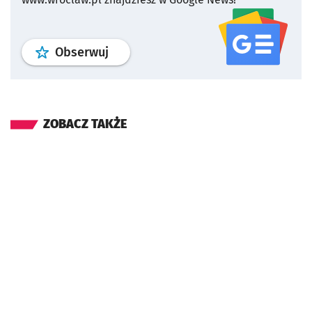
profil
google news
serwisu wroclaw
Obserwuj
ZOBACZ TAKŻE