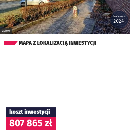
Ukończono:
2024
ZDiUM
MAPA Z LOKALIZACJĄ INWESTYCJI
koszt inwestycji
807 865 zł