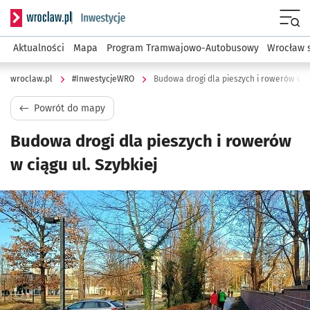
Serwis informacyjny wroclaw.pl podserwis: #InwestycjeWRO 
Menu
Aktualności
Mapa
Program Tramwajowo-Autobusowy
Wrocław 
wroclaw.pl
#InwestycjeWRO
Budowa drogi dla pieszych i rowerów w ci
Powrót do mapy
Budowa drogi dla pieszych i rowerów
w ciągu ul. Szybkiej
Kliknij, aby powiększyć