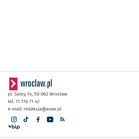
pl. Solny 14,
50-062
Wrocław
tel. 71 776 71 42
e-mail:
redakcja@araw.pl