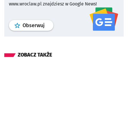
www.wroclaw.pl znajdziesz w Google News!
profil
google news
serwisu wroclaw
Obserwuj
ZOBACZ TAKŻE