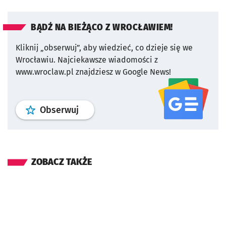
BĄDŹ NA BIEŻĄCO Z WROCŁAWIEM!
Kliknij „obserwuj”, aby wiedzieć, co dzieje się we
Wrocławiu.
Najciekawsze wiadomości z
www.wroclaw.pl znajdziesz w Google News!
profil
google news
serwisu wroclaw
Obserwuj
ZOBACZ TAKŻE