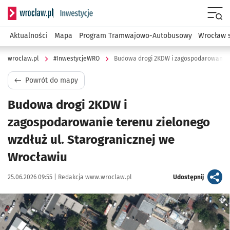
Serwis informacyjny wroclaw.pl podserwis: #InwestycjeWRO 
Menu
Aktualności
Mapa
Program Tramwajowo-Autobusowy
Wrocław 
wroclaw.pl
#InwestycjeWRO
Powrót do mapy
Budowa drogi 2KDW i
zagospodarowanie terenu zielonego
wzdłuż ul. Starogranicznej we
Wrocławiu
Data publikacji:
Autor:
artykuł
25.06.2026 09:55 |
Redakcja www.wroclaw.pl
Udostępnij
Kliknij, aby powiększyć