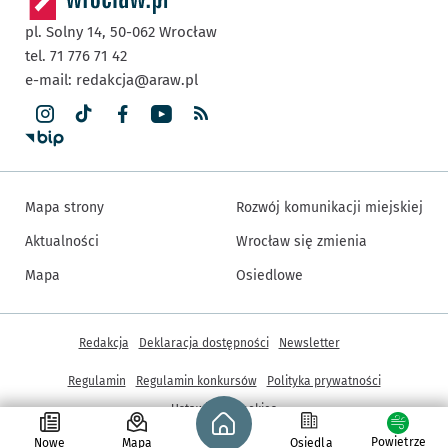
pl. Solny 14,
50-062
Wrocław
tel. 71 776 71 42
e-mail:
redakcja@araw.pl
Mapa strony
Rozwój komunikacji miejskiej
Aktualności
Wrocław się zmienia
Mapa
Osiedlowe
Inne informacje
Redakcja
Deklaracja dostępności
Newsletter
Regulamin
Regulamin konkursów
Polityka prywatności
Strona główna - wroclaw.pl
Ustawienia cookies
Powietrze
Nowe
Mapa
Osiedla
© Copyright 2005-2026, ARAW S.A., Gmina Wrocław