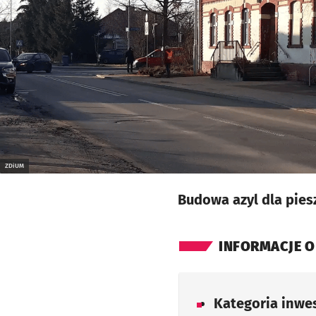
ZDiUM
Budowa azyl dla pies
INFORMACJE O
Kategoria inwes