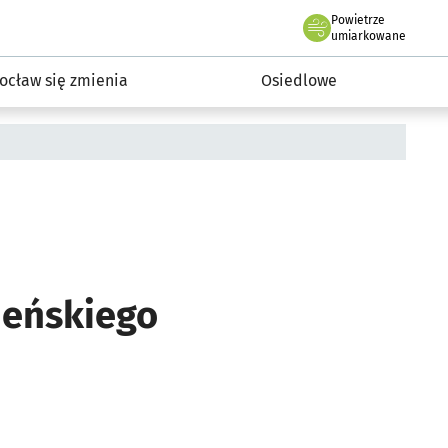
Powietrze
we Wrocławiu
InwestycjeWRO - miejskie inwestycje 2019-2032
umiarkowane
ocław się zmienia
Osiedlowe
ieńskiego