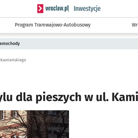
Serwis informacyjny wroclaw.pl podserwis: #
Program Tramwajowo-Autobusowy
Wr
 samochody
. Kamieńskiego
lu dla pieszych w ul. Kam