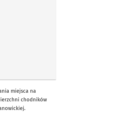
nia miejsca na
ierzchni chodników
lanowickiej.