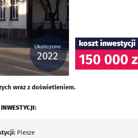
koszt inwestycji
Ukończono:
2022
150 000 z
zych wraz z doświetleniem.
 INWESTYCJI:
tycji:
Piesze