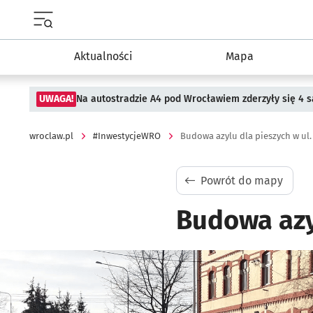
Menu główne portalu wroclaw.pl
Aktualności
Mapa
UWAGA!
Na autostradzie A4 pod Wrocławiem zderzyły się 4
wroclaw.pl
#InwestycjeWRO
Budowa azylu dla pieszych w ul
Powrót do mapy
Budowa azy
Kliknij, aby powiększyć