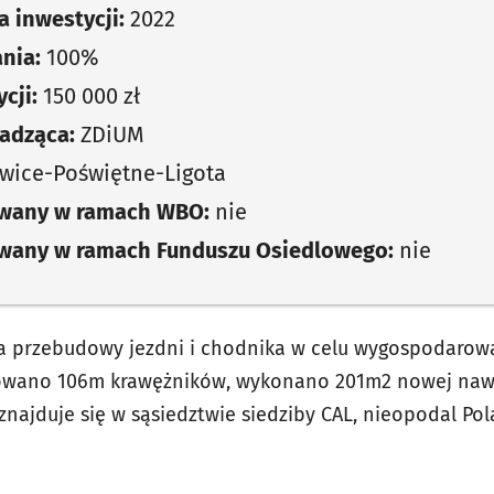
 inwestycji:
2022
nia:
100%
cji:
150 000 zł
adząca:
ZDiUM
wice-Poświętne-Ligota
owany w ramach WBO:
nie
owany w ramach Funduszu Osiedlowego:
nie
 przebudowy jezdni i chodnika w celu wygospodarowa
lowano 106m krawężników, wykonano 201m2 nowej naw
 znajduje się w sąsiedztwie siedziby CAL, nieopodal Po