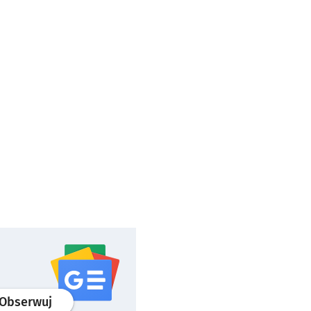
profil
google news
serwisu wroclaw.pl
Obserwuj