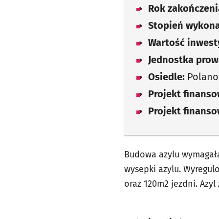
Rok zakończenia
Stopień wykona
Wartość inwesty
Jednostka prow
Osiedle:
Polano
Projekt finans
Projekt finans
Budowa azylu wymagała
wysepki azylu. Wyregu
oraz 120m2 jezdni. Azyl