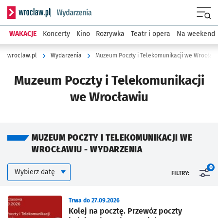
Serwis informacyjny wroclaw.pl podserwis: Wydarzenia
Menu
WAKACJE
Koncerty
Kino
Rozrywka
Teatr i opera
Na weekend
wroclaw.pl
Wydarzenia
Muzeum Poczty i Telekomunikacji we Wrocław
Muzeum Poczty i Telekomunikacji
we Wrocławiu
MUZEUM POCZTY I TELEKOMUNIKACJI WE
WROCŁAWIU - WYDARZENIA
Kalendarium
Wybierz datę
0
FILTRY:
Znalezione wydarzenia
Trwa do 27.09.2026
Kolej na pocztę. Przewóz poczty