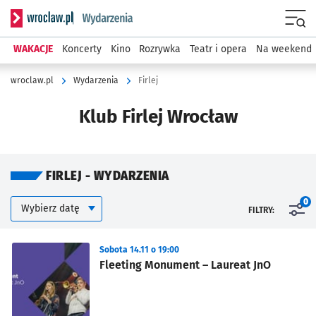
Serwis informacyjny wroclaw.pl podserwis: Wydarzenia
Menu
WAKACJE
Koncerty
Kino
Rozrywka
Teatr i opera
Na weekend
wroclaw.pl
Wydarzenia
Firlej
Klub Firlej Wrocław
FIRLEJ - WYDARZENIA
Kalendarium
Wybierz datę
0
FILTRY:
Znalezione wydarzenia
Sobota 14.11 o 19:00
Fleeting Monument – Laureat JnO