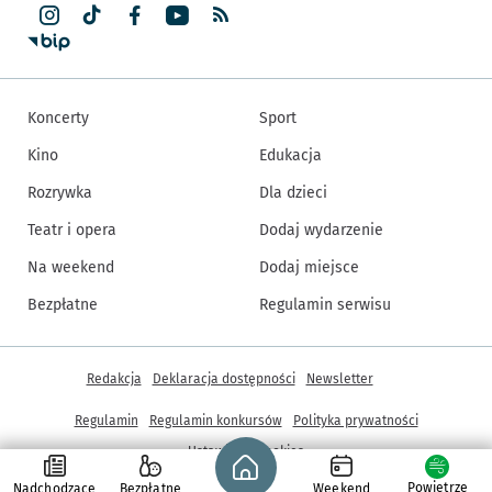
Koncerty
Sport
Kino
Edukacja
Rozrywka
Dla dzieci
Teatr i opera
Dodaj wydarzenie
Na weekend
Dodaj miejsce
Bezpłatne
Regulamin serwisu
Inne informacje
Redakcja
Deklaracja dostępności
Newsletter
Regulamin
Regulamin konkursów
Polityka prywatności
Strona główna - wroclaw.pl
Ustawienia cookies
Powietrze
Nadchodzące
Bezpłatne
Weekend