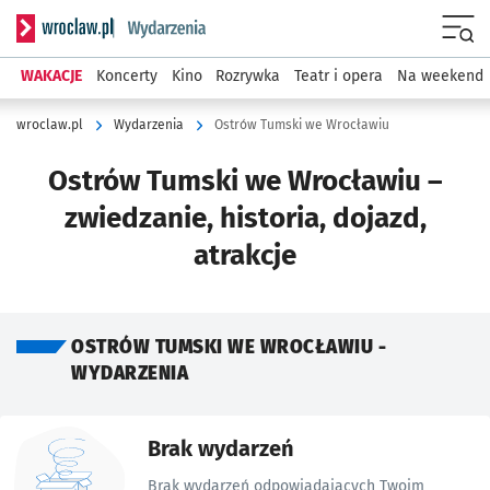
Serwis informacyjny wroclaw.pl podserwis: Wydarzenia
Menu
WAKACJE
Koncerty
Kino
Rozrywka
Teatr i opera
Na weekend
wroclaw.pl
Wydarzenia
Ostrów Tumski we Wrocławiu
Ostrów Tumski we Wrocławiu –
zwiedzanie, historia, dojazd,
atrakcje
OSTRÓW TUMSKI WE WROCŁAWIU -
WYDARZENIA
Znalezione wydarzenia
Brak wydarzeń
Brak wydarzeń odpowiadających Twoim