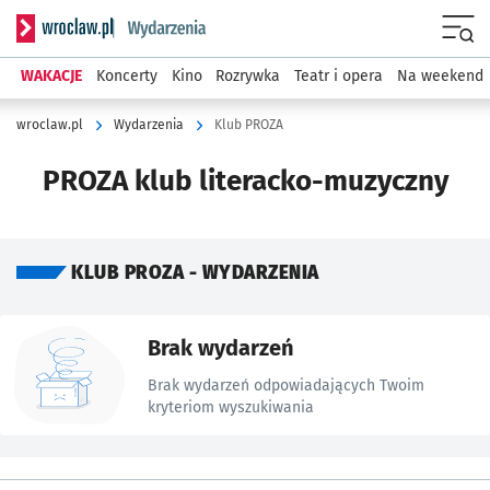
Serwis informacyjny wroclaw.pl podserwis: Wydarzenia
Menu
WAKACJE
Koncerty
Kino
Rozrywka
Teatr i opera
Na weekend
wroclaw.pl
Wydarzenia
Klub PROZA
PROZA klub literacko-muzyczny
KLUB PROZA - WYDARZENIA
Znalezione wydarzenia
Brak wydarzeń
Brak wydarzeń odpowiadających Twoim
kryteriom wyszukiwania