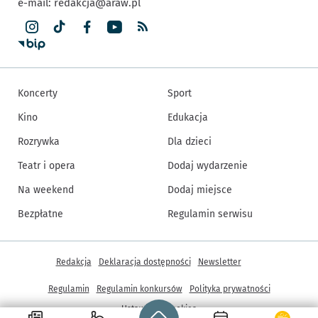
e-mail:
redakcja@araw.pl
Koncerty
Sport
Kino
Edukacja
Rozrywka
Dla dzieci
Teatr i opera
Dodaj wydarzenie
Na weekend
Dodaj miejsce
Bezpłatne
Regulamin serwisu
Inne informacje
Redakcja
Deklaracja dostępności
Newsletter
Regulamin
Regulamin konkursów
Polityka prywatności
Strona główna - wroclaw.pl
Ustawienia cookies