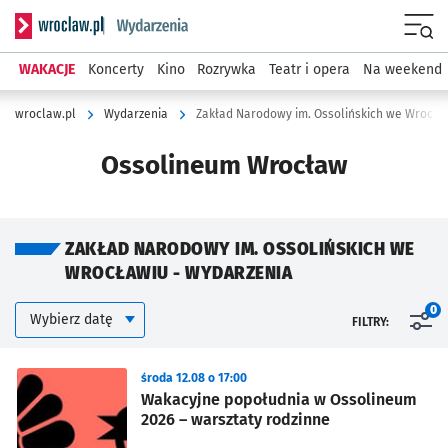
Serwis informacyjny wroclaw.pl podserwis: Wydarzenia
Menu
WAKACJE
Koncerty
Kino
Rozrywka
Teatr i opera
Na weekend
wroclaw.pl
Wydarzenia
Zakład Narodowy im. Ossolińskich we Wrocła
Ossolineum Wrocław
ZAKŁAD NARODOWY IM. OSSOLIŃSKICH WE
WROCŁAWIU - WYDARZENIA
Kalendarium
Wybierz datę
0
FILTRY:
Znalezione wydarzenia
środa 12.08 o 17:00
Wakacyjne popołudnia w Ossolineum
2026 – warsztaty rodzinne