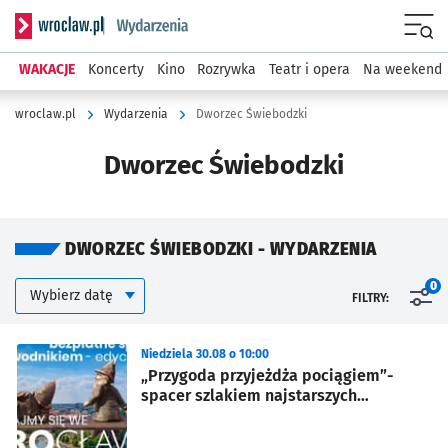
Serwis informacyjny wroclaw.pl podserwis: Wydarzenia
Menu
WAKACJE
Koncerty
Kino
Rozrywka
Teatr i opera
Na weekend
wroclaw.pl
Wydarzenia
Dworzec Świebodzki
Dworzec Świebodzki
DWORZEC ŚWIEBODZKI - WYDARZENIA
Kalendarium
Wybierz datę
0
FILTRY:
Znalezione wydarzenia
Niedziela 30.08 o 10:00
„Przygoda przyjeżdża pociągiem”-
spacer szlakiem najstarszych
wrocławskich dworców kolejowych