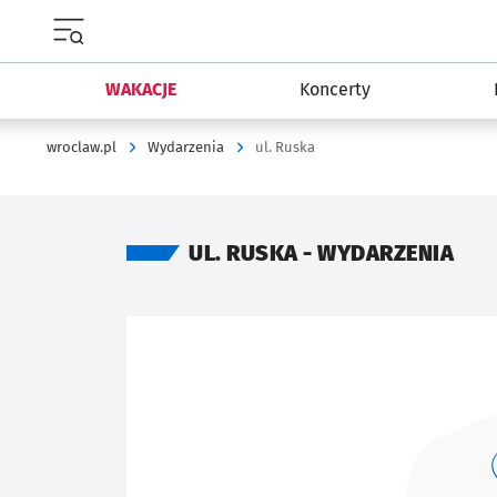
Menu główne portalu wroclaw.pl
WAKACJE
Koncerty
wroclaw.pl
Wydarzenia
ul. Ruska
UL. RUSKA - WYDARZENIA
Znalezione wydarzenia