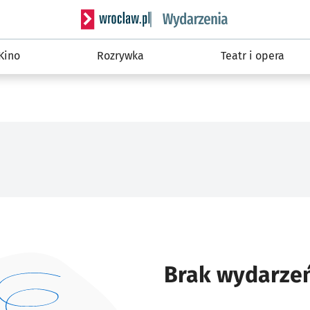
Serwis informacyjny wroclaw.pl podserwis: W
Kino
Rozrywka
Teatr i opera
Brak wydarze