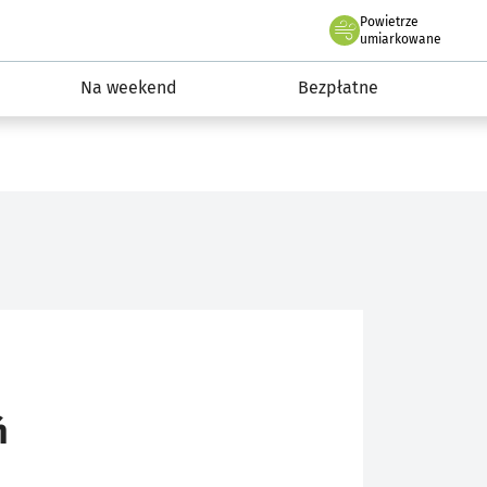
Powietrze
we Wrocławiu
ydarzenia
umiarkowane
Na weekend
Bezpłatne
ń