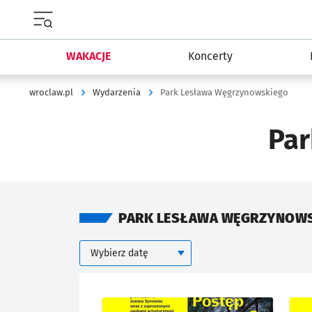
Menu główne portalu wroclaw.pl
WAKACJE
Koncerty
wroclaw.pl
Wydarzenia
Park Lesława Węgrzynowskiego
Par
PARK LESŁAWA WĘGRZYNOWS
Kalendarium
Wybierz datę
KIEDY
Znalezione wydarzenia