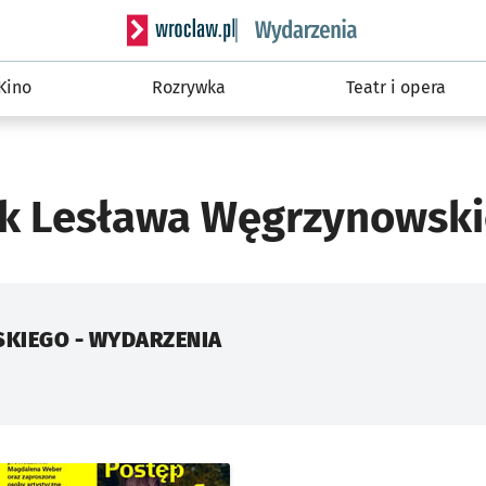
Serwis informacyjny wroclaw.pl podserwis: W
Kino
Rozrywka
Teatr i opera
k Lesława Węgrzynowsk
KIEGO - WYDARZENIA