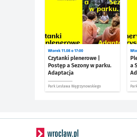
Wtorek 11.08 o 17:00
Wto
Czytanki plenerowe |
Pl
Postęp a Sezony w parku.
a 
Adaptacja
Ad
Park Lesława Węgrzynowskiego
Par