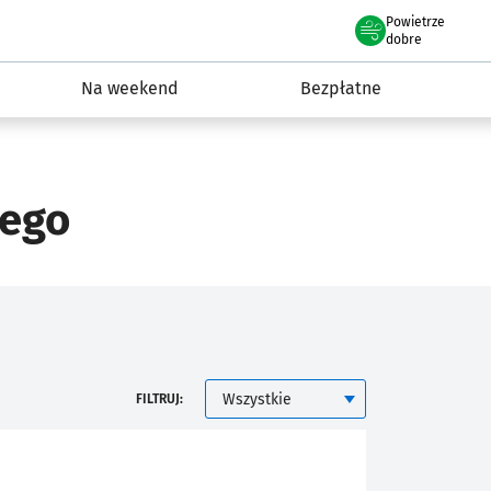
Powietrze
we Wrocławiu
ydarzenia
dobre
Na weekend
Bezpłatne
iego
KATEGORIA
FILTRUJ: