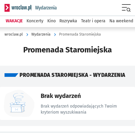
Serwis informacyjny wroclaw.pl podserwis: Wydarzenia
Menu
WAKACJE
Koncerty
Kino
Rozrywka
Teatr i opera
Na weekend
wroclaw.pl
Wydarzenia
Promenada Staromiejska
Promenada Staromiejska
PROMENADA STAROMIEJSKA - WYDARZENIA
Znalezione wydarzenia
Brak wydarzeń
Brak wydarzeń odpowiadających Twoim
kryteriom wyszukiwania