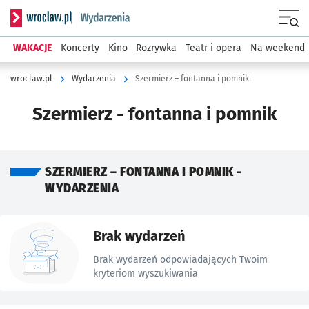
Serwis informacyjny wroclaw.pl podserwis: Wydarzenia
Menu
WAKACJE
Koncerty
Kino
Rozrywka
Teatr i opera
Na weekend
wroclaw.pl
Wydarzenia
Szermierz – fontanna i pomnik
Szermierz - fontanna i pomnik
SZERMIERZ – FONTANNA I POMNIK -
WYDARZENIA
Znalezione wydarzenia
Brak wydarzeń
Brak wydarzeń odpowiadających Twoim
kryteriom wyszukiwania