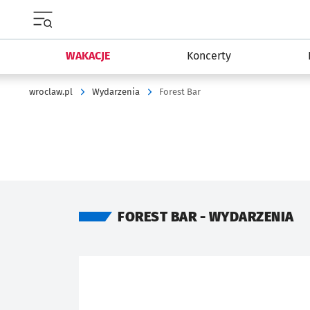
Menu główne portalu wroclaw.pl
WAKACJE
Koncerty
wroclaw.pl
Wydarzenia
Forest Bar
FOREST BAR - WYDARZENIA
Znalezione wydarzenia