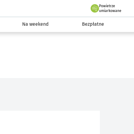
Powietrze
we Wrocławiu
ydarzenia
umiarkowane
Na weekend
Bezpłatne