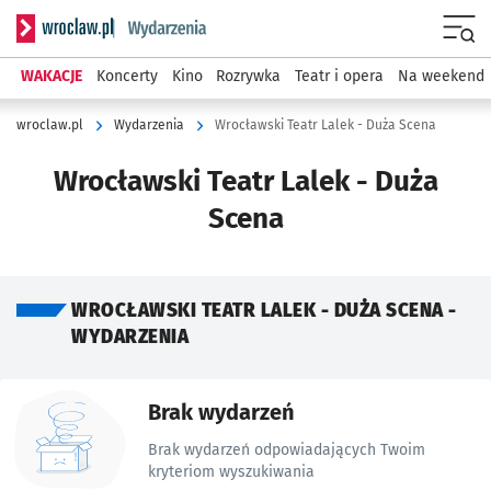
Serwis informacyjny wroclaw.pl podserwis: Wydarzenia
Menu
WAKACJE
Koncerty
Kino
Rozrywka
Teatr i opera
Na weekend
wroclaw.pl
Wydarzenia
Wrocławski Teatr Lalek - Duża Scena
Wrocławski Teatr Lalek - Duża
Scena
WROCŁAWSKI TEATR LALEK - DUŻA SCENA -
WYDARZENIA
Znalezione wydarzenia
Brak wydarzeń
Brak wydarzeń odpowiadających Twoim
kryteriom wyszukiwania