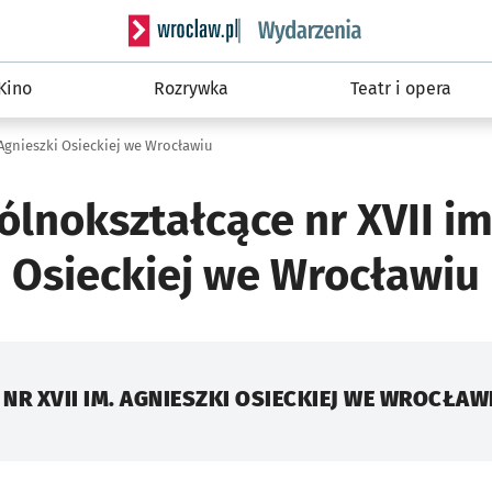
Serwis informacyjny wroclaw.pl podserwis: W
Kino
Rozrywka
Teatr i opera
 Agnieszki Osieckiej we Wrocławiu
lnokształcące nr XVII im
Osieckiej we Wrocławiu
R XVII IM. AGNIESZKI OSIECKIEJ WE WROCŁAW