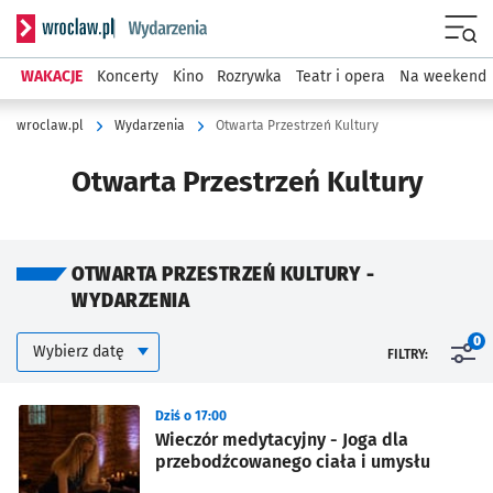
Serwis informacyjny wroclaw.pl podserwis: Wydarzenia
Menu
WAKACJE
Koncerty
Kino
Rozrywka
Teatr i opera
Na weekend
wroclaw.pl
Wydarzenia
Otwarta Przestrzeń Kultury
Otwarta Przestrzeń Kultury
OTWARTA PRZESTRZEŃ KULTURY -
WYDARZENIA
Kalendarium
Wybierz datę
0
FILTRY:
Znalezione wydarzenia
Dziś o 17:00
Wieczór medytacyjny - Joga dla
przebodźcowanego ciała i umysłu