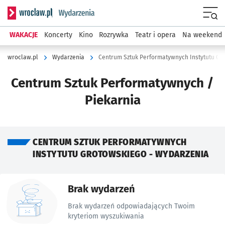
Serwis informacyjny wroclaw.pl podserwis: Wydarzenia
Menu
WAKACJE
Koncerty
Kino
Rozrywka
Teatr i opera
Na weekend
wroclaw.pl
Wydarzenia
Centrum Sztuk Performatywnych Instytutu Gr
Centrum Sztuk Performatywnych /
Piekarnia
CENTRUM SZTUK PERFORMATYWNYCH
INSTYTUTU GROTOWSKIEGO - WYDARZENIA
Znalezione wydarzenia
Brak wydarzeń
Brak wydarzeń odpowiadających Twoim
kryteriom wyszukiwania