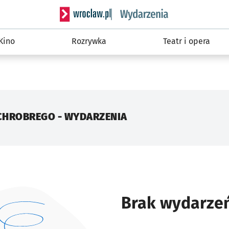
Serwis informacyjny wroclaw.pl podserwis: W
Kino
Rozrywka
Teatr i opera
CHROBREGO - WYDARZENIA
Brak wydarze