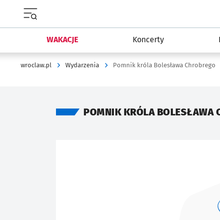
Menu główne portalu wroclaw.pl
WAKACJE
Koncerty
wroclaw.pl
Wydarzenia
Pomnik króla Bolesława Chrobrego
POMNIK KRÓLA BOLESŁAWA 
Znalezione wydarzenia