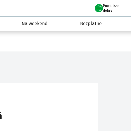
Powietrze
we Wrocławiu
ydarzenia
dobre
Na weekend
Bezpłatne
ń