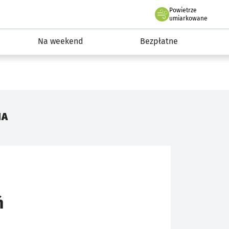
Powietrze
we Wrocławiu
ydarzenia
umiarkowane
Na weekend
Bezpłatne
IA
ń