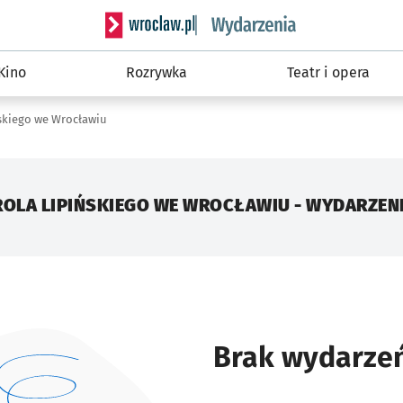
Serwis informacyjny wroclaw.pl podserwis: W
Kino
Rozrywka
Teatr i opera
skiego we Wrocławiu
ROLA LIPIŃSKIEGO WE WROCŁAWIU - WYDARZEN
Brak wydarze