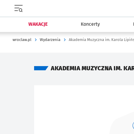
Menu główne portalu wroclaw.pl
WAKACJE
Koncerty
wroclaw.pl
Wydarzenia
Akademia Muzyczna im. Karola Lipiń
AKADEMIA MUZYCZNA IM. KA
Znalezione wydarzenia